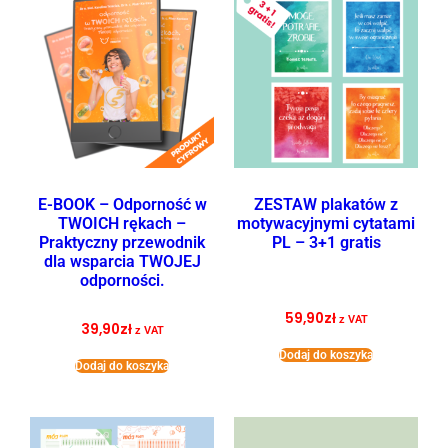
E-BOOK – Odporność w
ZESTAW plakatów z
TWOICH rękach –
motywacyjnymi cytatami
Praktyczny przewodnik
PL – 3+1 gratis
dla wsparcia TWOJEJ
odporności.
59,90
zł
z VAT
39,90
zł
z VAT
Dodaj do koszyka
Dodaj do koszyka