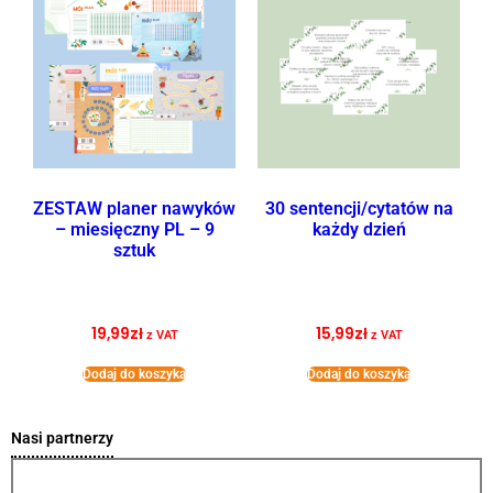
ZESTAW planer nawyków
30 sentencji/cytatów na
– miesięczny PL – 9
każdy dzień
sztuk
19,99
zł
15,99
zł
z VAT
z VAT
Dodaj do koszyka
Dodaj do koszyka
Nasi partnerzy