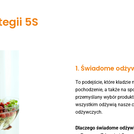
egii 5S
1. Świadome odży
To podejście, które kładzie
pochodzenie, a także na sp
przemyślany wybór produktów
wszystkim odżywią nasze c
odżywczych.
Dlaczego świadome odżywi