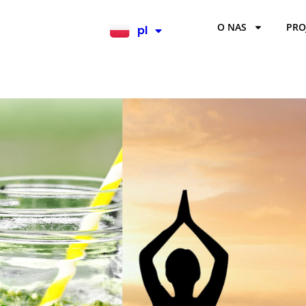
O NAS
PRO
pl
en