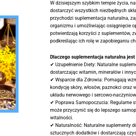
W dzisiejszym szybkim tempie życia, na
dostarczyć wszystkich niezbędnych sk
przychodzi suplementacja naturalna, z
organizmu i umożliwiając osiągnięcie 
potwierdzają korzyści z suplementów, z
podkreślając ich rolę w zapobieganiu c
Dlaczego suplementacja naturalna jes
✔ Uzupełnienie Diety: Naturalne suplem
dostarczając witamin, minerałów i inn
✔ Wsparcie dla Zdrowia: Pomagają wzm
kondycję skóry, włosów, paznokci oraz
układu nerwowego i sercowo-naczyniow
✔ Poprawa Samopoczucia: Regularne s
może przyczynić się do lepszego samopo
witalności.
✔ Naturalność: Naturalne suplementy die
sztucznych dodatków i dostarczają czy