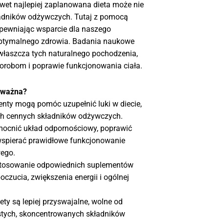
wet najlepiej zaplanowana dieta może nie
ładników odżywczych. Tutaj z pomocą
apewniając wsparcie dla naszego
optymalnego zdrowia. Badania naukowe
właszcza tych naturalnego pochodzenia,
horobom i poprawie funkcjonowania ciała.
t ważna?
enty mogą pomóc uzupełnić luki w diecie,
ych cennych składników odżywczych.
ocnić układ odpornościowy, poprawić
 wspierać prawidłowe funkcjonowanie
ego.
tosowanie odpowiednich suplementów
czucia, zwiększenia energii i ogólnej
ty są lepiej przyswajalne, wolne od
stych, skoncentrowanych składników