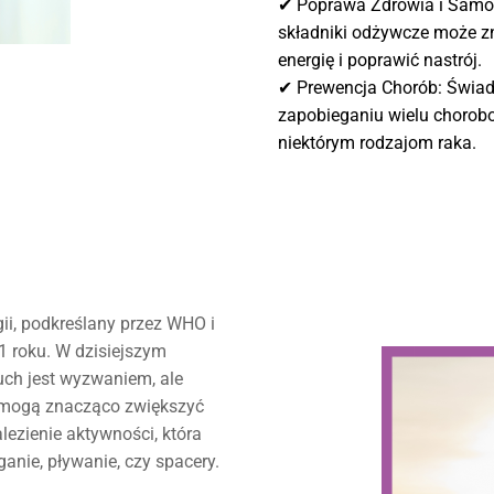
✔ Poprawa Zdrowia i Samo
składniki odżywcze może z
energię i poprawić nastrój.
✔ Prewencja Chorób: Świ
zapobieganiu wielu chorobo
niektórym rodzajom raka.
gii, podkreślany przez WHO i
01 roku. W dzisiejszym
ruch jest wyzwaniem, ale
 mogą znacząco zwiększyć
alezienie aktywności, która
ganie, pływanie, czy spacery.