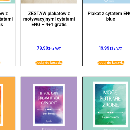
ów z
ZESTAW plakatów z
Plakat z cytatem EN
tatami
motywacyjnymi cytatami
blue
is
ENG – 4+1 gratis
79,90
zł
19,99
zł
z VAT
z VAT
a
Dodaj do koszyka
Dodaj do koszyka