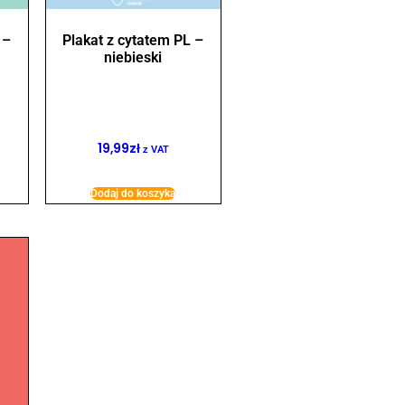
 –
Plakat z cytatem PL –
niebieski
19,99
zł
z VAT
Dodaj do koszyka