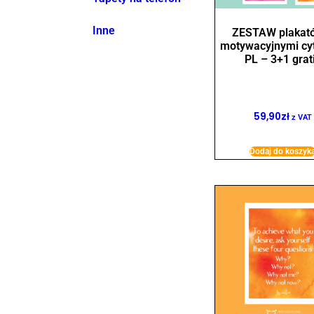
Inne
ZESTAW plakat
motywacyjnymi cy
PL – 3+1 grat
59,90
zł
z VAT
Dodaj do koszyk