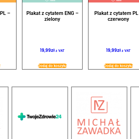
 PL –
Plakat z cytatem ENG –
Plakat z cytatem PL
zielony
czerwony
19,99
zł
19,99
zł
z VAT
z VAT
a
Dodaj do koszyka
Dodaj do koszyka