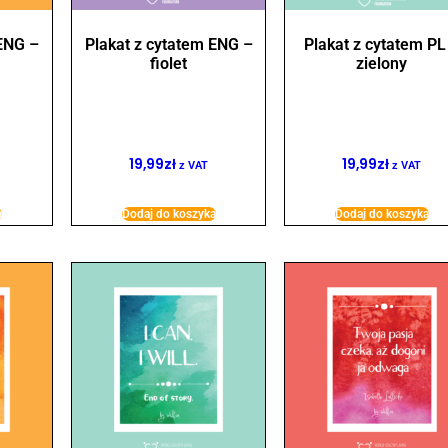
 ENG –
Plakat z cytatem ENG –
Plakat z cytatem PL
fiolet
zielony
19,99
zł
19,99
zł
z VAT
z VAT
a
Dodaj do koszyka
Dodaj do koszyka