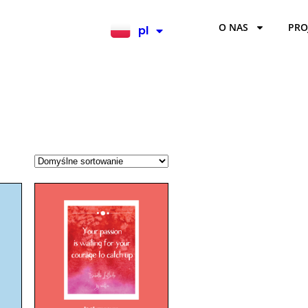
O NAS
PRO
pl
en