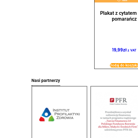
Plakat z cytatem
pomarańcz
19,99
zł
z VAT
Dodaj do koszyk
Nasi partnerzy