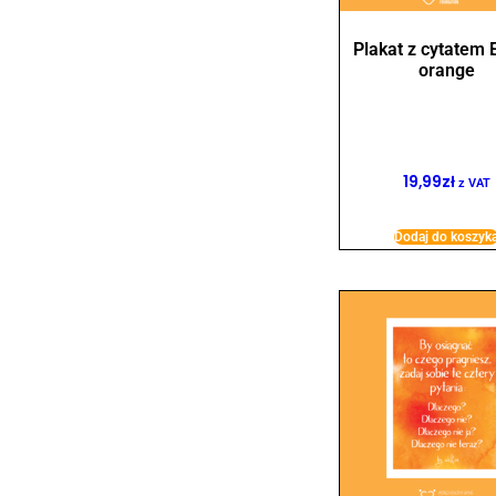
Plakat z cytatem
orange
19,99
zł
z VAT
Dodaj do koszyk