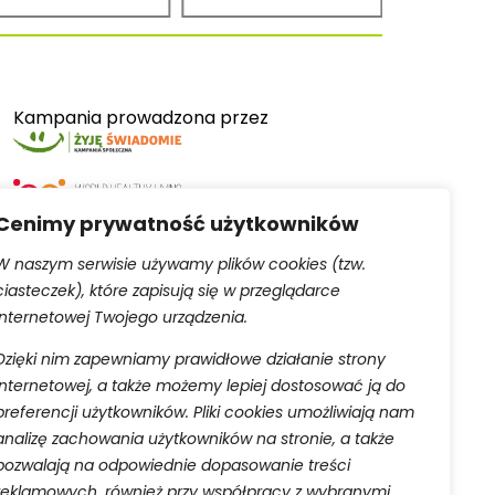
Kampania prowadzona przez
Cenimy prywatność użytkowników
W naszym serwisie używamy plików cookies (tzw.
ciasteczek), które zapisują się w przeglądarce
Serwis obsługiwany przez
internetowej Twojego urządzenia.
Dzięki nim zapewniamy prawidłowe działanie strony
internetowej, a także możemy lepiej dostosować ją do
preferencji użytkowników. Pliki cookies umożliwiają nam
analizę zachowania użytkowników na stronie, a także
pozwalają na odpowiednie dopasowanie treści
aną do rejestru przedsiębiorców Krajowego Rejestru
reklamowych, również przy współpracy z wybranymi