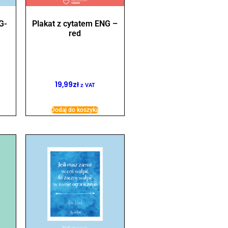
G-
Plakat z cytatem ENG –
red
19,99
zł
z VAT
Dodaj do koszyka