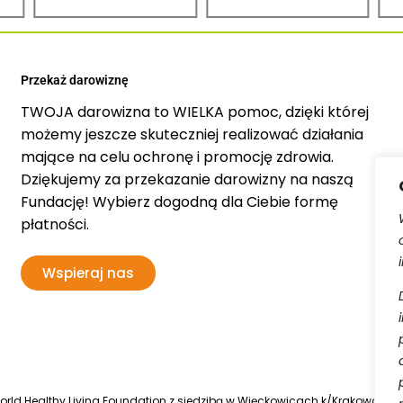
Przekaż darowiznę
TWOJA darowizna to WIELKA pomoc, dzięki której
możemy jeszcze skuteczniej realizować działania
mające na celu ochronę i promocję zdrowia.
Dziękujemy za przekazanie darowizny na naszą
Fundację! Wybierz dogodną dla Ciebie formę
płatności.
Wspieraj nas
d Healthy Living Foundation z siedzibą w Więckowicach k/Krakowa, wpis