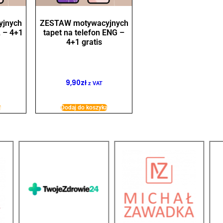
jnych
ZESTAW motywacyjnych
L – 4+1
tapet na telefon ENG –
4+1 gratis
9,90
zł
z VAT
a
Dodaj do koszyka