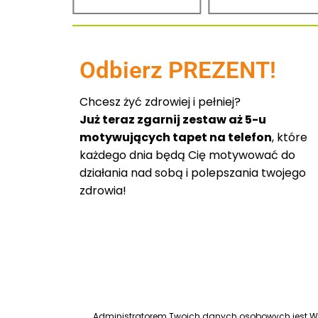
Odbierz PREZENT!
Chcesz żyć zdrowiej i pełniej?
Już teraz zgarnij zestaw aż 5-u
motywujących tapet na telefon
, które
każdego dnia będą Cię motywować do
działania nad sobą i polepszania twojego
zdrowia!
Administratorem Twoich danych osobowych jest Worl