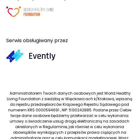
Serwis obsługiwany przez
Administratorem Twoich danych osobowych jest World Healthy
Living Foundation z siedzibą w Więckowicach k/Krakowa, wpisaną
do rejestru przedsiębiorców Krajowego Rejestru Sądowego pod
numerem KRS 0000594691 , NIP: 5130242885. Podane przez Ciebie
twoje dane osobowe będziemy przetwarzać w celu wykonania
umowy o świadczenie usług drogą elektroniczną na zasadach
określonych w Regulaminie, jak również w celu wykonania
obowiązków wynikających z przepisów prawa ciążących na
administratorze oraz w celu komunikacji marketingowej. Masz