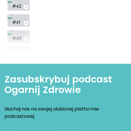
#42 Dlaczego szczęście mieszka w jelitach? - Małg
#41 Tajemnice hormonów u kobiet i mężczyzn - dl
#40 Budowanie formy –moda czy konieczność?r
#39 Co naprawdę kryje się w jedzeniu? Przewodni
12 345 05 52
#38 Nawyki na NIE - codzienne przyzwyczajenia, 
Zasubskrybuj podcast
#37 Kolagen - fundament młodości i zdrowia - ro
Ogarnij Zdrowie
#36 Tajemnice grup krwi - co każdy powinien wie
Słuchaj nas na swojej ulubionej platformie
podcastowej
#35 Jak pasożyty wpływają na Twoje zdrowie?