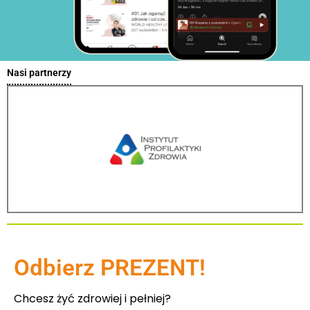
#25 Królowa witamin - co warto wiedzieć o witam
Nasi partnerzy
#24 Wypadanie włosów, czyli co włosy mówią o 
#23 5 powodów, dla których warto jeść kiszonki
#22 Co zrobić, by Twoje dziecko nie chorowało?
#21 Suplementy diety – dlaczego warto je stoso
#20 Na czym polega post przerywany i czy jest o
Odbierz PREZENT!
#19 Jakie badania profilaktyczne powinien wykon
Chcesz żyć zdrowiej i pełniej?
#18 Ochota na słodkie i słone. Co mówi o Tobie T