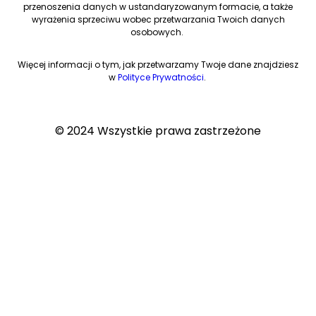
przenoszenia danych w ustandaryzowanym formacie, a także
wyrażenia sprzeciwu wobec przetwarzania Twoich danych
#00 - Ruszamy z podcastem Ogarnij Zdrowie!
osobowych.
Więcej informacji o tym, jak przetwarzamy Twoje dane znajdziesz
w
Polityce Prywatności
.
© 2024 Wszystkie prawa zastrzeżone