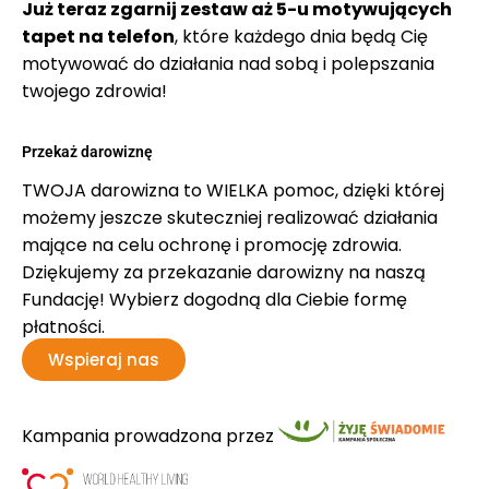
Już teraz zgarnij zestaw aż 5-u motywujących
tapet na telefon
, które każdego dnia będą Cię
#17 Jak dbać o skórę latem?
motywować do działania nad sobą i polepszania
twojego zdrowia!
#16 Błonnik - dlaczego go potrzebujesz?
Przekaż darowiznę
#15 Woda - dlaczego jest tak ważna i po jaką po
TWOJA darowizna to WIELKA pomoc, dzięki której
możemy jeszcze skuteczniej realizować działania
#14 Świadome rodzicielstwo–czyli o tym, jak wsp
mające na celu ochronę i promocję zdrowia.
Dziękujemy za przekazanie darowizny na naszą
#13 O świadomości i kulisach programu Świadomo
Fundację! Wybierz dogodną dla Ciebie formę
płatności.
#12 O czym może świadczyć ciągłe zmęczenie?
Wspieraj nas
#11 Dieta idealna – czy ona w ogóle istnieje?
Kampania prowadzona przez
#10 Jak oczyścić organizm z toksyn?