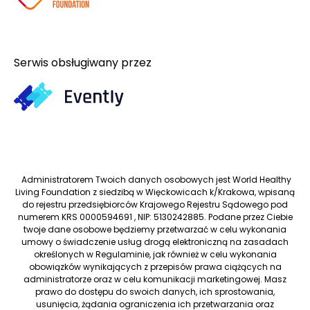
#9 Skuteczne techniki wspierające pozytywne nast
Serwis obsługiwany przez
#07 Zdrowe nawyki - jak w nich wytrwać, by zosta
#06 Jak żyć zdrowo i szczęśliwie? Poznaj zdrowe n
#05 Jak spać, żeby się wyspać?
#04 Zdrowe nawyki - czym są i jak je ogarnąć?
Administratorem Twoich danych osobowych jest World Healthy
Living Foundation z siedzibą w Więckowicach k/Krakowa, wpisaną
do rejestru przedsiębiorców Krajowego Rejestru Sądowego pod
#03 Nawyk wytrwałości - czyli jak się nie poddać?
numerem KRS 0000594691 , NIP: 5130242885. Podane przez Ciebie
twoje dane osobowe będziemy przetwarzać w celu wykonania
umowy o świadczenie usług drogą elektroniczną na zasadach
#02 Jak ogarnąć swoją odporność?
określonych w Regulaminie, jak również w celu wykonania
obowiązków wynikających z przepisów prawa ciążących na
administratorze oraz w celu komunikacji marketingowej. Masz
#01 Jak ogarnąć zdrowie i od czego zacząć?
prawo do dostępu do swoich danych, ich sprostowania,
usunięcia, żądania ograniczenia ich przetwarzania oraz