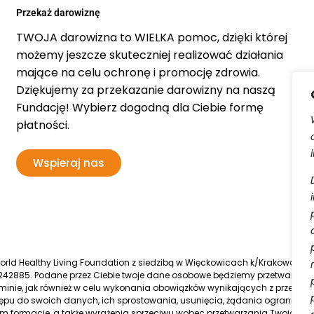
Przekaż darowiznę
TWOJA darowizna to WIELKA pomoc, dzięki której
możemy jeszcze skuteczniej realizować działania
mające na celu ochronę i promocję zdrowia.
Dziękujemy za przekazanie darowizny na naszą
Fundację! Wybierz dogodną dla Ciebie formę
płatności.
Wspieraj nas
d Healthy Living Foundation z siedzibą w Więckowicach k/Krakowa, wpis
42885. Podane przez Ciebie twoje dane osobowe będziemy przetwarzać
inie, jak również w celu wykonania obowiązków wynikających z przepisó
pu do swoich danych, ich sprostowania, usunięcia, żądania ograniczen
 formacie, a także wyrażenia sprzeciwu wobec przetwarzania Twoich 