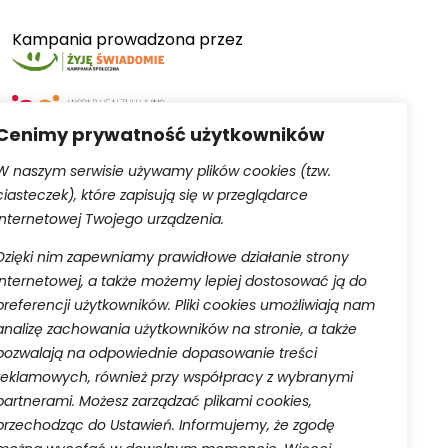
Kampania prowadzona przez
Cenimy prywatność użytkowników
W naszym serwisie używamy plików cookies (tzw.
ciasteczek), które zapisują się w przeglądarce
Serwis obsługiwany przez
internetowej Twojego urządzenia.
Dzięki nim zapewniamy prawidłowe działanie strony
internetowej, a także możemy lepiej dostosować ją do
preferencji użytkowników. Pliki cookies umożliwiają nam
analizę zachowania użytkowników na stronie, a także
pozwalają na odpowiednie dopasowanie treści
aną do rejestru przedsiębiorców Krajowego Rejestru
reklamowych, również przy współpracy z wybranymi
 w celu wykonania umowy o świadczenie usług drogą
partnerami. Możesz zarządzać plikami cookies,
w prawa ciążących na administratorze oraz w celu
przechodząc do Ustawień. Informujemy, że zgodę
ia ich przetwarzania oraz przenoszenia danych w
danych osobowych.