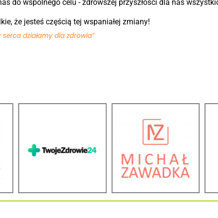
nas do wspólnego celu - zdrowszej przyszłości dla nas wszystki
lkie, że jesteś częścią tej wspaniałej zmiany!
y serca działamy dla zdrowia”