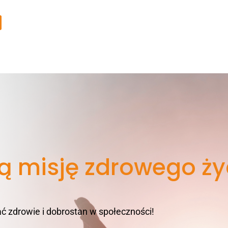
ą misję zdrowego ży
zdrowie i dobrostan w społeczności!