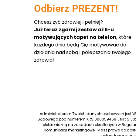
Odbierz PREZENT!
Chcesz żyć zdrowiej i pełniej?
Już teraz zgarnij zestaw aż 5-u
motywujących tapet na telefon
, które
każdego dnia będą Cię motywować do
działania nad sobą i polepszania twojego
zdrowia!
Administratorem Twoich danych osobowych jest Worl
Sądowego pod numerem KRS 0000594691 , NIP: 51302
elektroniczną na zasadach określonych w Regulam
komunikacji marketingowej. Masz prawo do dostę
ustandaryzowanym