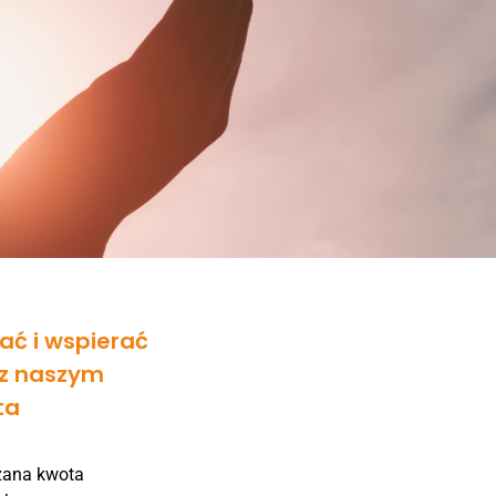
ać i wspierać
 z naszym
ta
zana kwota