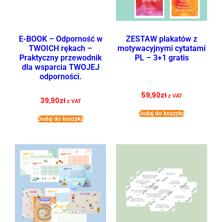
E-BOOK – Odporność w
ZESTAW plakatów z
TWOICH rękach –
motywacyjnymi cytatami
Praktyczny przewodnik
PL – 3+1 gratis
dla wsparcia TWOJEJ
odporności.
59,90
zł
z VAT
39,90
zł
z VAT
Dodaj do koszyka
Dodaj do koszyka