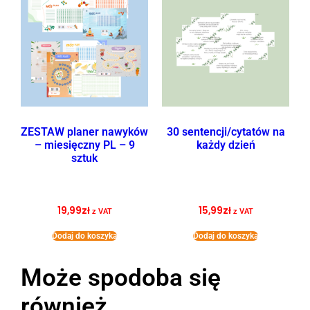
ZESTAW planer nawyków
30 sentencji/cytatów na
– miesięczny PL – 9
każdy dzień
sztuk
19,99
zł
15,99
zł
z VAT
z VAT
Dodaj do koszyka
Dodaj do koszyka
Może spodoba się
również…