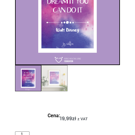
Cena:
19,99
zł
z VAT