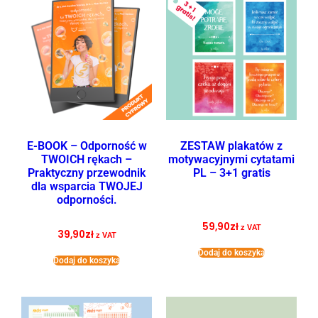
E-BOOK – Odporność w
ZESTAW plakatów z
TWOICH rękach –
motywacyjnymi cytatami
Praktyczny przewodnik
PL – 3+1 gratis
dla wsparcia TWOJEJ
odporności.
59,90
zł
z VAT
39,90
zł
z VAT
Dodaj do koszyka
Dodaj do koszyka