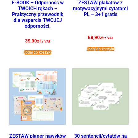
E-BOOK – Odporność w
ZESTAW plakatów z
TWOICH rękach –
motywacyjnymi cytatami
Praktyczny przewodnik
PL – 3+1 gratis
dla wsparcia TWOJEJ
odporności.
59,90
zł
z VAT
39,90
zł
z VAT
Dodaj do koszyka
Dodaj do koszyka
ZESTAW planer nawyków
30 sentencji/cytatów na