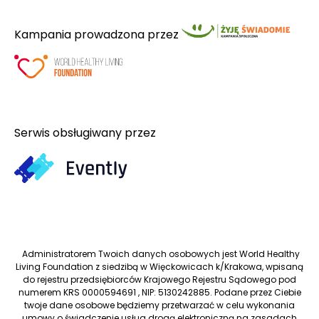
Kampania prowadzona przez
Serwis obsługiwany przez
Administratorem Twoich danych osobowych jest World Healthy
Living Foundation z siedzibą w Więckowicach k/Krakowa, wpisaną
do rejestru przedsiębiorców Krajowego Rejestru Sądowego pod
numerem KRS 0000594691 , NIP: 5130242885. Podane przez Ciebie
twoje dane osobowe będziemy przetwarzać w celu wykonania
umowy o świadczenie usług drogą elektroniczną na zasadach