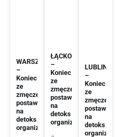
ŁĄCKO
WARSZAWA
–
LUBLIN
–
Koniec
–
Koniec
ze
Koniec
ze
zmęczeniem,
ze
zmęczeniem,
postaw
zmęczeniem,
postaw
na
postaw
na
detoks
na
detoks
organizmu!
detoks
organizmu!
organizmu!