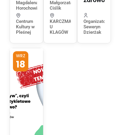
Magdalena
Małgorzata
Horochowik
Ciślik
Centrum
KARCZMA
Organizator:
Kultury w
U
Seweryn
Pleśnej
KLAGÓW
Dzierżak
WRZ
18