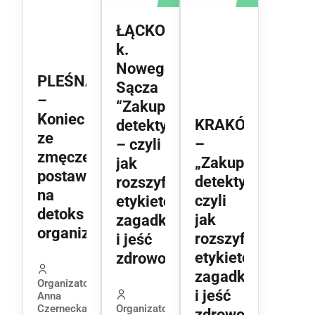
ŁĄCKO
k.
Nowego
PLEŚNA
Sącza
–
“Zakupowy
Koniec
KRAKÓW
detektyw”
ze
–
– czyli
zmęczeniem,
„Zakupowy
jak
postaw
detektyw”,
rozszyfrować
na
czyli
etykietowe
detoks
jak
zagadki
organizmu!
rozszyfrować
i jeść
etykietowe
zdrowo?
zagadki
Organizator:
i jeść
Anna
Czernecka
Organizator:
zdrowo?