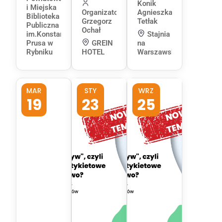
Konik
i Miejska
Organizator:
Agnieszka
Biblioteka
Grzegorz
Tetłak
Publiczna
Ochał
im.Konstantego
Stajnia
Prusa w
GREIN
na
Rybniku
HOTEL
Warszawskiej
MAR
STY
WRZ
19
23
25