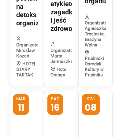
organizmu!
etykietowe
na
zagadki
detoks
i jeść
organizmu!
Organizator:
zdrowo?
Agnieszka
Trocinska
Grazyna
Organizator:
Wolna
Mirosław
Organizator:
Kozań
Marta
Prudnicki
Jarmuszkiewicz
HOTEL
Ośrodek
STARY
Hotel
Kultury w
TARTAK
Orange
Prudniku
MAR
PAŹ
KWI
11
16
08