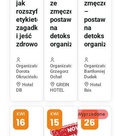
jak
ze
zmęczeniem
rozszyfrować
zmęczeniem,
–
etykietowe
postaw
postaw
zagadki
na
na
i jeść
detoks
detoks
zdrowo?
organizmu!
organizmu
Organizator:
Organizator:
Organizator:
Dorota
Grzegorz
Bartłomiej
Okrucińska
Ochał
Dudek
Hotel
GREIN
Hotel
DB
HOTEL
Ibis
KWI
KWI
MAR
Wyprzedane
16
15
26