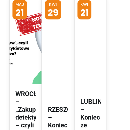
MAJ
KWI
KWI
21
29
21
WROCŁAW
–
LUBLIN
„Zakupowy
RZESZÓW
–
detektyw”
–
Koniec
– czyli
Koniec
ze