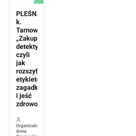
PLEŚNA
k.
Tarnowa
„Zakupowy
detektyw”,
czyli
jak
rozszyfrować
etykietowe
zagadki
i jeść
zdrowo?
Organizator:
Anna