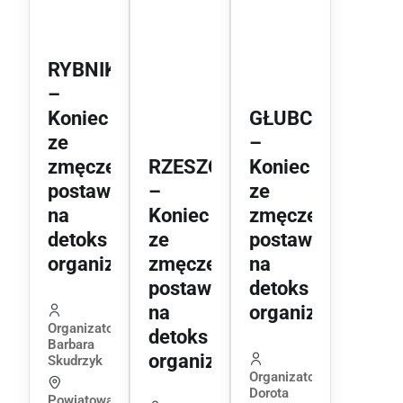
RYBNIK
–
Koniec
GŁUBCZYCE
ze
–
zmęczeniem,
RZESZÓW
Koniec
postaw
–
ze
na
Koniec
zmęczeniem,
detoks
ze
postaw
organizmu!
zmęczeniem,
na
postaw
detoks
na
organizmu!
Organizator:
detoks
Barbara
organizmu!
Skudrzyk
Organizator:
Dorota
Powiatowa