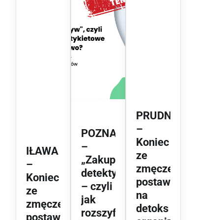
PRUDNIK
–
POZNAŃ
Koniec
–
IŁAWA
ze
„Zakupowy
–
zmęczeniem,
detektyw”
Koniec
postaw
– czyli
ze
na
jak
zmęczeniem,
detoks
rozszyfrować
postaw