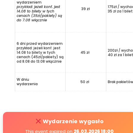
wydarzeniem
przykład: jeżeli konf. jest
175zł / wycho
39 zł
14.08 to bilety w tych
35 zł za 1 bilet
cenach (39zł/pakiety) są
do 7.08 włącznie
6 dni przed wydarzeniem
przykład: jeżeli konf. jest
200zł / wycho
14.08 to bilety w tych
45 zł
40 zł za 1 bile
cenach (45zł/pakiety) są
od 8.08 do 13.08 włącznie
W dniu
50 zł
Brak pakietó
wydarzenia
Wydarzenie wygasło
This event expired on
26.03.2026 18:00