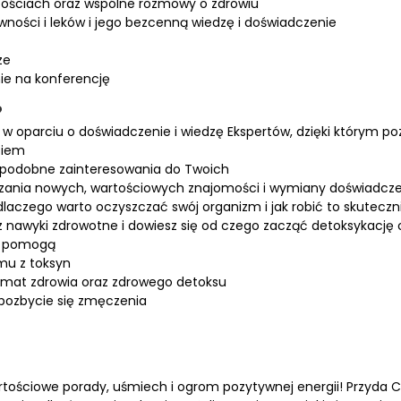
tościach oraz wspólne rozmowy o zdrowiu
ywności i leków i jego bezcenną wiedzę i doświadczenie
ze
ie na konferencję
?
 w oparciu o doświadczenie i wiedzę Ekspertów, dzięki którym po
ciem
ą podobne zainteresowania do Twoich
ązania nowych, wartościowych znajomości i wymiany doświadcz
laczego warto oczyszczać swój organizm i jak robić to skuteczni
 nawyki zdrowotne i dowiesz się od czego zacząć detoksykację 
ym pomogą
mu z toksyn
temat zdrowia oraz zdrowego detoksu
pozbycie się zmęczenia
ościowe porady, uśmiech i ogrom pozytywnej energii! Przyda Ci 