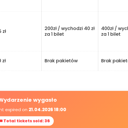
200zł / wychodzi 40 zł
400zł / wyc
zł
za 1 bilet
za 1 bilet
zł
Brak pakietów
Brak pakie
Wydarzenie wygasło
nt expired on
21.04.2026 18:00
🎟 Total tickets sold: 36