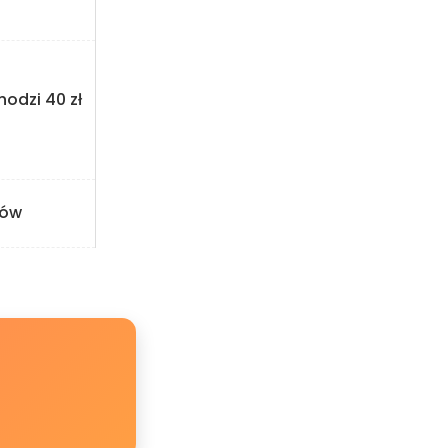
hodzi 40 zł
tów