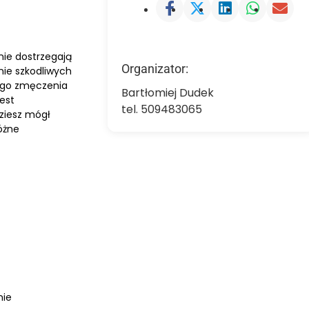
nie dostrzegają
Organizator:
nie szkodliwych
ego zmęczenia
Bartłomiej Dudek
jest
tel. 509483065
ziesz mógł
óżne
nie