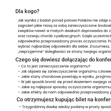
Dla kogo?
Jak wynika z badań ponad połowa Polaków nie zdaje s
zagrożeń jakie niosą za sobą zanieczyszczone środow
związków nawet w małych dawkach doprowadza do zn
oraz rozwoju chorób cywilizacyjnych. Dzięki uczestnict
odpowiednio przeprowadzony proces oczyszczania. Po
wybrać najbardziej odpowiedni dla siebie. Zrozumiesz
„nieprzyjemne” dolegliwości ze strony twojego organiz
Czego się dowiesz dołączając do konfe
– Co to jest zanieczyszczenie organizmu?
– Jak objawia się zanieczyszczenie organizmu człowi
– Jakie stany chorobowe powstają w wyniku „przyjmo
– W jaki sposób bronić się przed skażeniem swojego 
– Jakie są najlepsze sposoby oczyszczania organizmu
– Jakie efekty da nam odpowiednio przeprowadzony 
Co otrzymujesz kupując bilet na konfe
– Trzygodzinną dawkę wiedzy podaną w prosty sposób