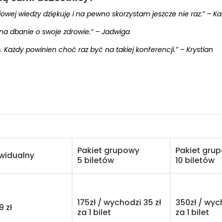
wej wiedzy dziękuję i na pewno skorzystam jeszcze nie raz.” – Ka
 na dbanie o swoje zdrowie.” – Jadwiga
 Każdy powinien choć raz być na takiej konferencji.” – Krystian
Pakiet grupowy
Pakiet gru
ywidualny
5 biletów
10 biletów
175zł / wychodzi 35 zł
350zł / wyc
zł
za 1 bilet
za 1 bilet