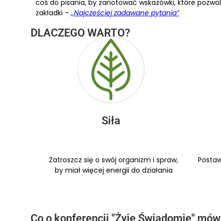
coś do pisania, by zanotować wskazówki, które pozwolą
zakładki –
,,Najczęściej zadawane pytania”
DLACZEGO WARTO?
Siła
Zatroszcz się o swój organizm i spraw,
Postaw
by miał więcej energii do działania
Co o konferencji "Żyję Świadomie" mów