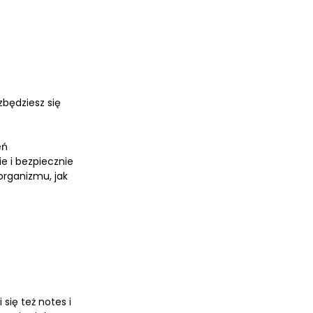
zbędziesz się
eń
e i bezpiecznie
organizmu, jak
się też notes i