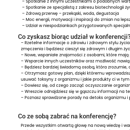
– Spotkanie z innymi uczestnikami o podobnych war
– Spotkanie ze specjalistą z zakresu biotechnologii ż
– Zdrową przerwę – przekąski, woda, degustacja
– Moc energii, motywacji i inspiracji do zmian na leps
– Udział w niespodziankach przygotowanych specjaln
Co zyskasz biorąc udział w konferencji
– Rzetelne informacje o zdrowiu i zdrowym stylu życia
zmęczenia i będziesz cieszył się zdrowym i długim ży
– Nowe, wspaniałe znajomości z osobami, które maj
– Wsparcie innych uczestników oraz możliwość nawi
– Będziesz bardziej świadomą osobą, która zrozumie, d
– Otrzymasz gotowy plan, dzięki któremu wprowadzisz
usuwać toksyny z organizmu i jakie produkty ci w t
– Dowiesz się, od czego zacząć oczyszczanie organiz
– Wreszcie odnajdziesz się w gąszczu informacji na 
– Poznasz sprawdzone porady na detoks organizmu i 
Co ze sobą zabrać na konferencję?
Przede wszystkim otwartą głowę na nową wiedzę i wart