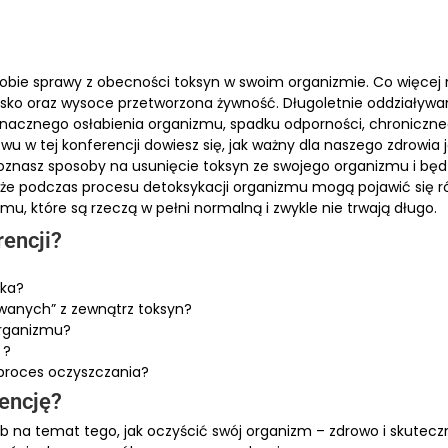
obie sprawy z obecności toksyn w swoim organizmie. Co więcej 
isko oraz wysoce przetworzona żywność. Długoletnie oddziaływa
acznego osłabienia organizmu, spadku odporności, chroniczn
wu w tej konferencji dowiesz się, jak ważny dla naszego zdrowia 
znasz sposoby na usunięcie toksyn ze swojego organizmu i będ
, że podczas procesu detoksykacji organizmu mogą pojawić się r
mu, które są rzeczą w pełni normalną i zwykle nie trwają długo.
rencji?
eka?
wanych” z zewnątrz toksyn?
organizmu?
 ?
proces oczyszczania?
rencję?
 na temat tego, jak oczyścić swój organizm – zdrowo i skutecz