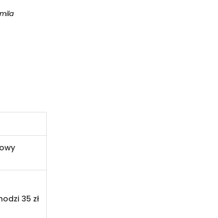
mila
powy
hodzi 35 zł