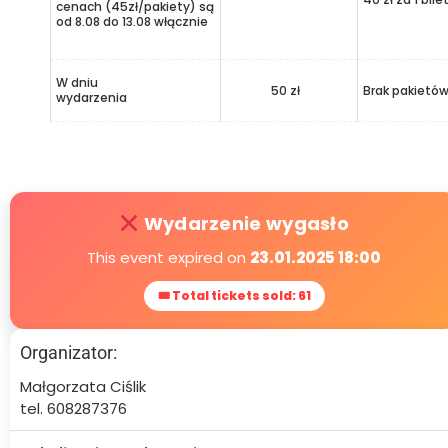
cenach (45zł/pakiety) są
od 8.08 do 13.08 włącznie
W dniu
50 zł
Brak pakietó
wydarzenia
Wydarzenie wygasło
This event expired on
23.01.2025 18:00
🎟 Total tickets sold: 61
Organizator:
Małgorzata Ciślik
tel. 608287376