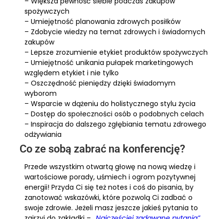
– Większa pewność siebie podczas zakupów
spożywczych
– Umiejętność planowania zdrowych posiłków
– Zdobycie wiedzy na temat zdrowych i świadomych
zakupów
– Lepsze zrozumienie etykiet produktów spożywczych
– Umiejętność unikania pułapek marketingowych
względem etykiet i nie tylko
– Oszczędność pieniędzy dzięki świadomym
wyborom
– Wsparcie w dążeniu do holistycznego stylu życia
– Dostęp do społeczności osób o podobnych celach
– Inspiracja do dalszego zgłębiania tematu zdrowego
odżywiania
Co ze sobą zabrać na konferencję?
Przede wszystkim otwartą głowę na nową wiedzę i
wartościowe porady, uśmiech i ogrom pozytywnej
energii! Przyda Ci się też notes i coś do pisania, by
zanotować wskazówki, które pozwolą Ci zadbać o
swoje zdrowie. Jeżeli masz jeszcze jakieś pytania to
zajrzyj do zakładki –
,,Najczęściej zadawane pytania”