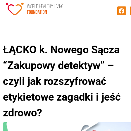
ŁĄCKO k. Nowego Sącza
“Zakupowy detektyw” –
czyli jak rozszyfrować
etykietowe zagadki i jeść
zdrowo?