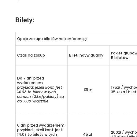
Bilety:
Opcje zakupu biletów na konferencję
Pakiet grupo
Czas na zakup
Bilet indywidualny
5 biletów
Do 7 dni przed
wydarzeniem
przykład: jeżeli konf. jest
175zł / wycho
39 zł
14.08 to bilety w tych
35 zł za 1 bilet
cenach (39zł/pakiety) są
do 7.08 włącznie
6 dni przed wydarzeniem
przykład: jeżeli konf. jest
200zł / wycho
14.08 to bilety w tych
45 zł
40 zł za 1 bile