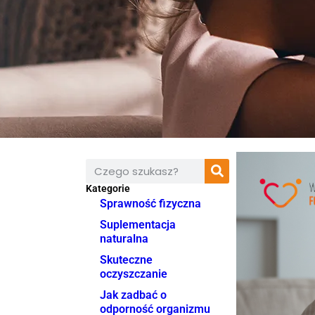
Kategorie
Sprawność fizyczna
Suplementacja
naturalna
Skuteczne
oczyszczanie
Jak zadbać o
odporność organizmu