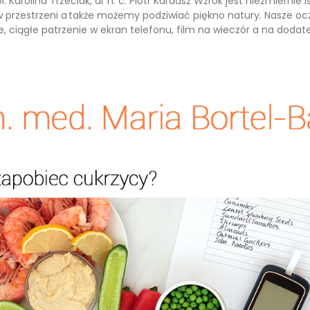
iol. Karolina Trzeciak, dr h. c. Piotr Kardasz Wzrok jest niezmiern
 przestrzeni a także możemy podziwiać piękno natury. Nasze ocz
, ciągłe patrzenie w ekran telefonu, film na wieczór a na dodat