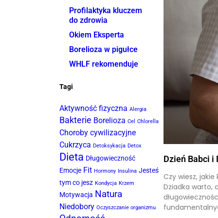
Profilaktyka kluczem
do zdrowia
Okiem Eksperta
Borelioza w pigułce
WHLF rekomenduje
Tagi
Aktywność fizyczna
Alergia
Bakterie
Borelioza
Cel
Chlorella
Choroby cywilizacyjne
Cukrzyca
Detoksykacja
Detox
Dieta
Dzień Babci i
Długowieczność
Fit
Emocje
Jesteś
Hormony
Insulina
Czy wiesz, jaki
tym co jesz
Kondycja
Krzem
Dziadka warto, 
Natura
Motywacja
długowieczności
Niedobory
fundamentalny
Oczyszczanie organizmu