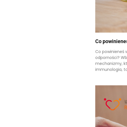
Co powinieneś
Co powinieneś wi
odporności? Wbr
mechanizmy, któ
immunologia, to