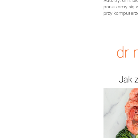
Autorzy: dr n. b
poruszamy się w
przy komputerze