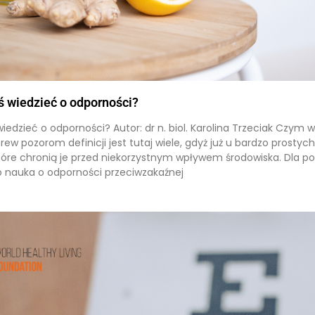
 wiedzieć o odporności?
edzieć o odporności? Autor: dr n. biol. Karolina Trzeciak Czym w
ew pozorom definicji jest tutaj wiele, gdyż już u bardzo prostyc
re chronią je przed niekorzystnym wpływem środowiska. Dla pot
 nauka o odporności przeciwzakaźnej