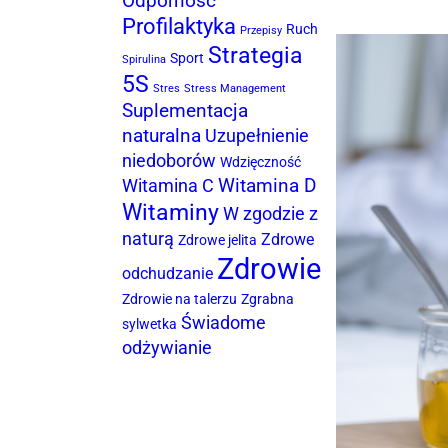
Odporność
Profilaktyka
Ruch
Przepisy
Strategia
Sport
Spirulina
5S
Stres
Stress Management
Suplementacja
naturalna
Uzupełnienie
niedoborów
Wdzięczność
Witamina D
Witamina C
Witaminy
W zgodzie z
naturą
Zdrowe
Zdrowe jelita
Zdrowie
odchudzanie
Zdrowie na talerzu
Zgrabna
Świadome
sylwetka
odżywianie