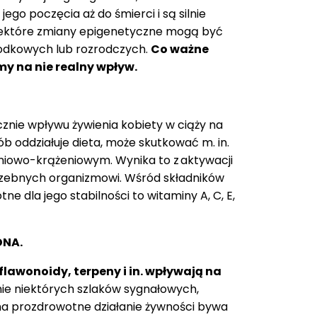
o poczęcia aż do śmierci i są silnie
ektóre zmiany epigenetyczne mogą być
arodkowych lub rozrodczych.
Co ważne
y na nie realny wp
ł
yw.
znie wpływu żywienia kobiety w ciąży na
 oddziałuje dieta, może skutkować m. in.
niowo-krążeniowym. Wynika to z aktywacji
rzebnych organizmowi. Wśród składników
e dla jego stabilności to witaminy A, C, E,
DNA.
flawonoidy, terpeny i in. wp
ł
ywaj
ą
na
ie niektórych szlaków sygnałowych,
a prozdrowotne działanie żywności bywa