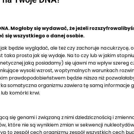
i DNA. Mogłoby się wydawać, że jeżeli rozszyfrowalib
 się wszystkiego o danej osobie.
k będzie wyglądać, ale też czy zachoruje na cukrzycę, 
t taka prosta jak się wydaje. Na to czy lub w jakim stopn
 genetycznej jaką posiadamy) się ujawni ma wpływ szereg
kujące wysoki wzrost, w optymalnych warunkach rozwinie 
okim prawdopodobieństwem będzie niższa niż pozwalałaby 
ka somatyczna organizmu zawiera tę samą informacje g
lub komórki krwi.
cą się genami i związaną z nimi dziedzicznością i zmienn
enów, które nie są wynikiem zmian w sekwencji nukleoty
p to zespół cech organizmu zespół wszystkich cech budowy