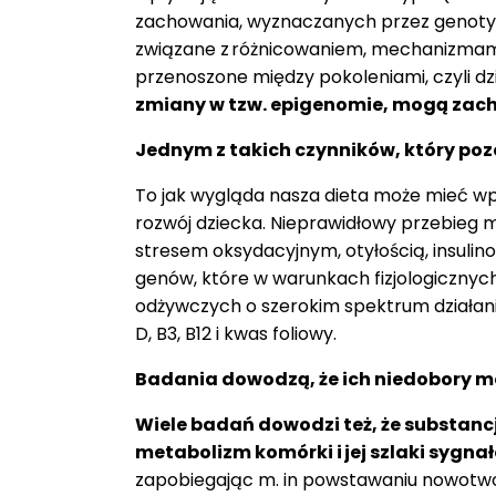
zachowania, wyznaczanych przez genotyp i
związane z różnicowaniem, mechanizma
przenoszone między pokoleniami, czyli d
zmiany w tzw. epigenomie, mogą zach
Jednym z takich czynników, który pozo
To jak wygląda nasza dieta może mieć wpł
rozwój dziecka. Nieprawidłowy przebieg 
stresem oksydacyjnym, otyłością, insuli
genów, które w warunkach fizjologiczny
odżywczych o szerokim spektrum działania 
D, B3, B12 i kwas foliowy.
Badania dowodzą, że ich niedobory m
Wiele badań dowodzi też, że substancj
metabolizm kom
ó
rki i
jej szlaki sygna
ł
zapobiegając m. in powstawaniu nowotw