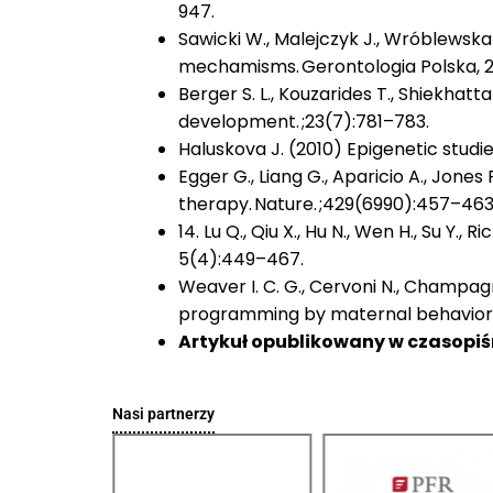
947.
Sawicki W., Malejczyk J., Wróblewsk
mechamisms. Gerontologia Polska, 2
Berger S. L., Kouzarides T., Shiekhatt
development. ;23(7):781–783.
Haluskova J. (2010) Epigenetic studie
Egger G., Liang G., Aparicio A., Jone
therapy. Nature. ;429(6990):457–463
14. Lu Q., Qiu X., Hu N., Wen H., Su Y
5(4):449–467.
Weaver I. C. G., Cervoni N., Champagne
programming by maternal behavior.
Artykuł opublikowany w czasopi
Nasi partnerzy