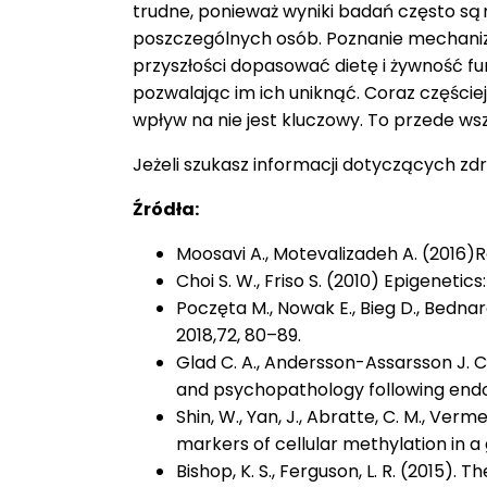
trudne, ponieważ wyniki badań często są
poszczególnych osób. Poznanie mechani
przyszłości dopasować dietę i żywność f
pozwalając im ich uniknąć. Coraz częściej
wpływ na nie jest kluczowy. To przede wsz
Jeżeli szukasz informacji dotyczących zd
Źródła:
Moosavi A., Motevalizadeh A. (2016)R
Choi S. W., Friso S. (2010) Epigenetic
Poczęta M., Nowak E., Bieg D., Bedna
2018,72, 80–89.
Glad C. A., Andersson-Assarsson J. C
and psychopathology following endog
Shin, W., Yan, J., Abratte, C. M., Ve
markers of cellular methylation in a
Bishop, K. S., Ferguson, L. R. (2015)