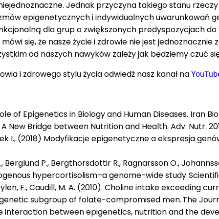
 niejednoznaczne. Jednak przyczyna takiego stanu rzeczy
zmów epigenetycznych i indywidualnych uwarunkowań g
unkcjonalną dla grup o zwiększonych predyspozycjach d
 mówi się, że nasze życie i zdrowie nie jest jednoznaczn
ystkim od naszych nawyków zależy jak będziemy czuć się za 
rowia i zdrowego stylu życia odwiedź nasz kanał na
YouTub
ole of Epigenetics in Biology and Human Diseases. Iran Bi
s: A New Bridge between Nutrition and Health. Adv. Nutr. 2010
rek I., (2018) Modyfikacje epigenetyczne a ekspresja genó
., Berglund P., Bergthorsdottir R., Ragnarsson O., Johann
enous hypercortisolism–a genome-wide study. Scientific re
rmeylen, F., Caudill, M. A. (2010). Choline intake exceedin
 genetic subgroup of folate-compromised men. The Journal
. The interaction between epigenetics, nutrition and the dev