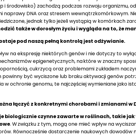
 środowisko) zachodzą podczas rozwoju organizmu, od jeg
mi naprawy DNA oraz stresem wewnątrzkomórkowym. Ni
ziedziczone, jednak tylko jeżeli wystąpią w komórkach z
odzić także w
doros
ł
ym
ż
yciu i wygl
ą
da na to,
ż
e mam
staje pod naszą pełną kontrolą jest odżywianie.
yw na ekspresję niektórych genów i nie dotyczy to wyłąc
mechanizmów epigenetycznych, na które w znaczny sposób
noopornością, cukrzycą oraz problemami z układem naczy
ch powinny być wyciszone lub braku aktywacji genów pot
w ochronie genomu, te najczęściej wymieniane jako istotn
ożna łączyć z konkretnymi chorobami i zmianami w 
e biologicznie czynne zawarte w roślinach, takie jak
owe
. W związku z tym, mogą one mieć wpływ na wyciszan
orów. Równocześnie dostarczenie naukowych dowodów n