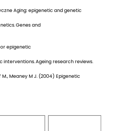
yczne Aging: epigenetic and genetic
genetics. Genes and
for epigenetic
utic interventions. Ageing research reviews.
zyf M., Meaney M J. (2004) Epigenetic