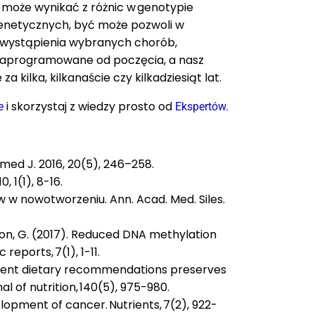
 może wynikać z różnic w genotypie
enetycznych, być może pozwoli w
o wystąpienia wybranych chorób,
ie zaprogramowane od poczęcia, a nasz
kilka, kilkanaście czy kilkadziesiąt lat.
i skorzystaj z wiedzy prosto od
e
Ekspertów.
omed J. 2016, 20(5), 246–258.
, 1(1), 8-16.
w w nowotworzeniu. Ann. Acad. Med. Siles.
sson, G. (2017). Reduced DNA methylation
ports, 7(1), 1-11.
g current dietary recommendations preserves
 of nutrition, 140(5), 975-980.
elopment of cancer. Nutrients, 7(2), 922-