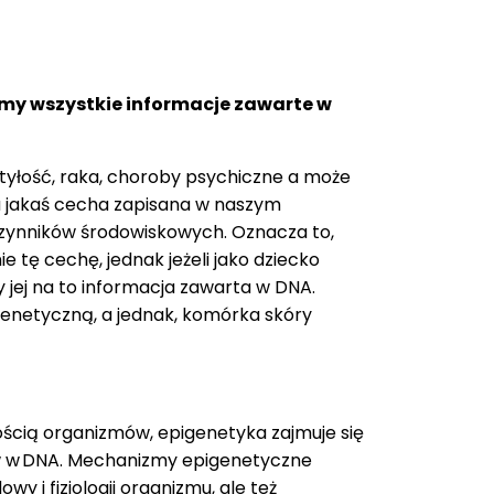
yśmy wszystkie informacje zawarte w
otyłość, raka, choroby psychiczne a może
iu jakaś cecha zapisana w naszym
 czynników środowiskowych. Oznacza to,
tę cechę, jednak jeżeli jako dziecko
jej na to informacja zawarta w DNA.
enetyczną, a jednak, komórka skóry
ością organizmów, epigenetyka zajmuje się
dów w DNA. Mechanizmy epigenetyczne
 i fizjologii organizmu, ale też