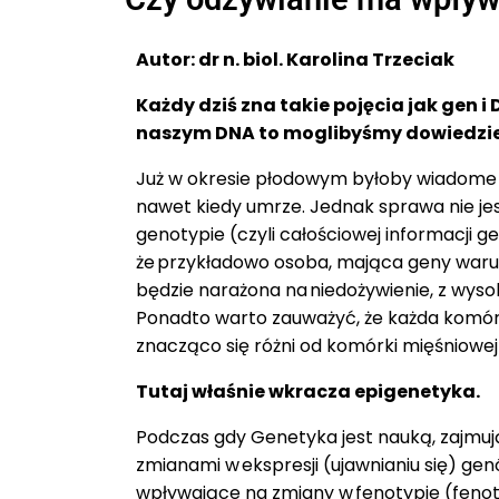
Autor: dr n. biol. Karolina Trzeciak
Każdy dziś zna takie pojęcia jak gen 
naszym DNA to moglibyśmy dowiedzieć
Już w okresie płodowym byłoby wiadome ja
nawet kiedy umrze. Jednak sprawa nie jes
genotypie (czyli całościowej informacji
że przykładowo osoba, mająca geny warun
będzie narażona na niedożywienie, z wys
Ponadto warto zauważyć, że każda komór
znacząco się różni od komórki mięśniowej 
Tutaj właśnie wkracza epigenetyka.
Podczas gdy Genetyka jest nauką, zajmują
zmianami w ekspresji (ujawnianiu się) g
wpływające na zmiany w fenotypie (fenoty