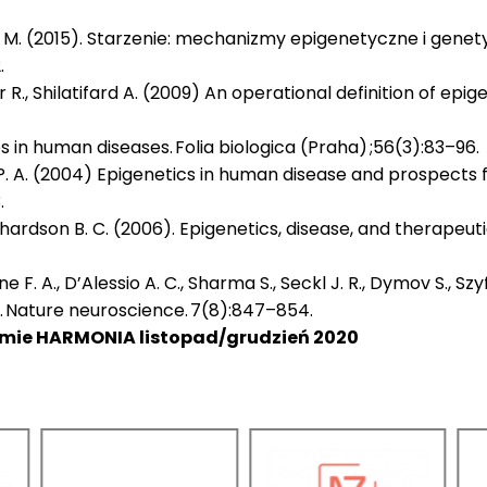
a M. (2015). Starzenie: mechanizmy epigenetyczne i genet
.
ar R., Shilatifard A. (2009) An operational definition of epi
s in human diseases. Folia biologica (Praha) ;56(3):83–96.
s P. A. (2004) Epigenetics in human disease and prospects 
.
., Richardson B. C. (2006). Epigenetics, disease, and therape
 F. A., D’Alessio A. C., Sharma S., Seckl J. R., Dymov S., S
 Nature neuroscience. 7(8):847–854.
śmie HARMONIA listopad/grudzień 2020