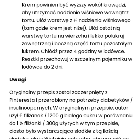
Krem powinien być wyższy wokół krawędzi,
aby utrzymać nadzienie wiśniowe wewnątrz
tortu. Ułóż warstwę z ⅓ nadzienia wiśniowego
(tam gdzie krem jest niżej). Ułóż ostatnią
warstwę tortu na wierzchu i lekko polukruj
zewnętrzną i boczną część tortu pozostałym
lukrem. Chłódź przez 4 godziny w lodówce.
Resztki przechowuj w szczelnym pojemniku w
lodówce do 2 dni.
Uwagi
Oryginalny przepis został zaczerpnięty z
Pinteresta i przerobiony na potrzeby diabetyków /
insulinoopornych. W oryginalnym przepisie, autor
użył 6 filiżanek / 1200 g białego cukru w porównaniu
do 1 ½ filiżanki / 300g użytych w tym przepisie,
ciasto było wystarczająco słodkie z tą ilością
słodzika, ale jeśli istnieje potrzeba, aby uczynić go