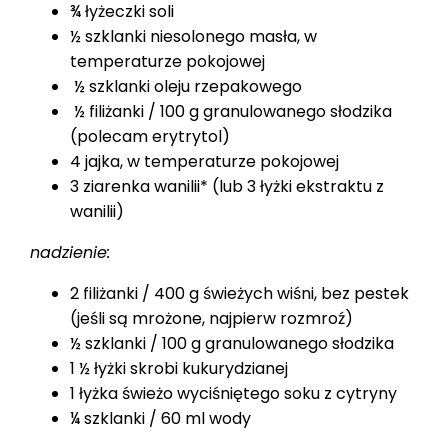
¾ łyżeczki soli
½ szklanki niesolonego masła, w
temperaturze pokojowej
½ szklanki oleju rzepakowego
½ filiżanki / 100 g granulowanego słodzika
(polecam erytrytol)
4 jajka, w temperaturze pokojowej
3 ziarenka wanilii* (lub 3 łyżki ekstraktu z
wanilii)
nadzienie:
2 filiżanki / 400 g świeżych wiśni, bez pestek
(jeśli są mrożone, najpierw rozmroź)
½ szklanki / 100 g granulowanego słodzika
1 ½ łyżki skrobi kukurydzianej
1 łyżka świeżo wyciśniętego soku z cytryny
¼ szklanki / 60 ml wody