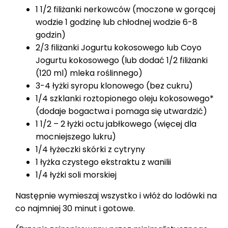
1 1/2 filiżanki nerkowców (moczone w gorącej
wodzie 1 godzinę lub chłodnej wodzie 6-8
godzin)
2/3 filiżanki Jogurtu kokosowego lub Coyo
Jogurtu kokosowego (lub dodać 1/2 filiżanki
(120 ml) mleka roślinnego)
3-4 łyżki syropu klonowego (bez cukru)
1/4 szklanki roztopionego oleju kokosowego*
(dodaje bogactwa i pomaga się utwardzić)
1 1/2 – 2 łyżki octu jabłkowego (więcej dla
mocniejszego lukru)
1/4 łyżeczki skórki z cytryny
1 łyżka czystego ekstraktu z wanilii
1/4 łyżki soli morskiej
Następnie wymieszaj wszystko i włóż do lodówki na
co najmniej 30 minut i gotowe.