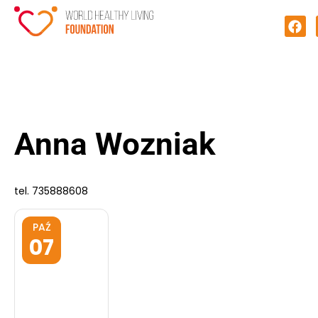
Anna Wozniak
tel. 735888608
PAŹ
07