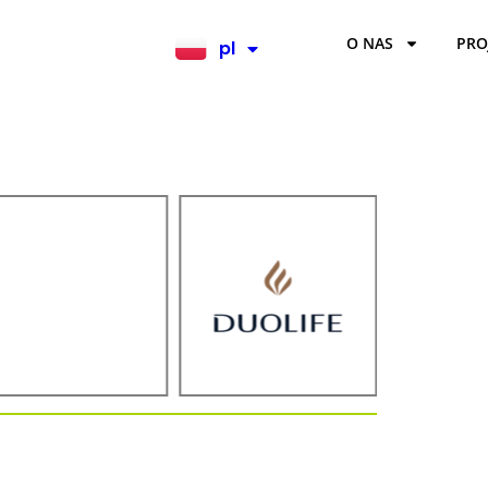
O NAS
PRO
pl
en