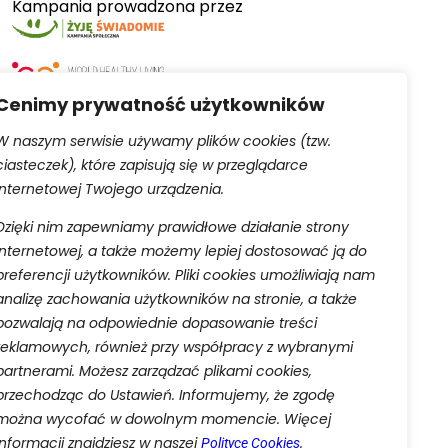
Kampania prowadzona przez
Cenimy prywatność użytkowników
W naszym serwisie używamy plików cookies (tzw.
ciasteczek), które zapisują się w przeglądarce
Serwis obsługiwany przez
internetowej Twojego urządzenia.
Dzięki nim zapewniamy prawidłowe działanie strony
internetowej, a także możemy lepiej dostosować ją do
preferencji użytkowników. Pliki cookies umożliwiają nam
analizę zachowania użytkowników na stronie, a także
pozwalają na odpowiednie dopasowanie treści
aną do rejestru przedsiębiorców Krajowego Rejestru
reklamowych, również przy współpracy z wybranymi
 w celu wykonania umowy o świadczenie usług drogą
partnerami. Możesz zarządzać plikami cookies,
w prawa ciążących na administratorze oraz w celu
przechodząc do Ustawień. Informujemy, że zgodę
ia ich przetwarzania oraz przenoszenia danych w
danych osobowych.
można wycofać w dowolnym momencie. Więcej
informacji znajdziesz w naszej
.
Polityce Cookies