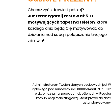
Chcesz żyć zdrowiej i pełniej?
Już teraz zgarnij zestaw aż 5-u
motywujących tapet na telefon
, które
każdego dnia będą Cię motywować do
działania nad sobą i polepszania twojego
zdrowia!
Administratorem Twoich danych osobowych jest Worl
Sądowego pod numerem KRS 0000594691 , NIP: 51302
elektroniczną na zasadach określonych w Regulam
komunikacji marketingowej. Masz prawo do dostę
ustandaryzowanym