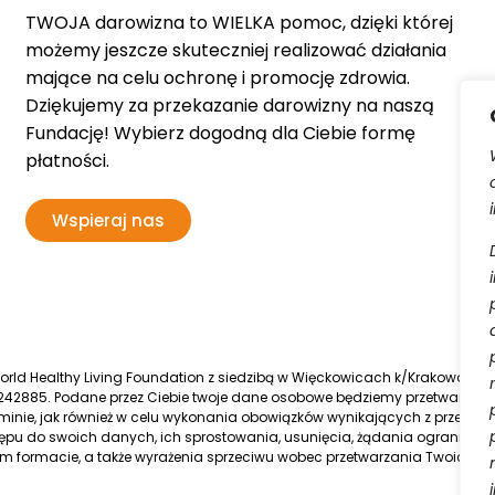
TWOJA darowizna to WIELKA pomoc, dzięki której
możemy jeszcze skuteczniej realizować działania
mające na celu ochronę i promocję zdrowia.
Dziękujemy za przekazanie darowizny na naszą
Fundację! Wybierz dogodną dla Ciebie formę
płatności.
Wspieraj nas
d Healthy Living Foundation z siedzibą w Więckowicach k/Krakowa, wpis
42885. Podane przez Ciebie twoje dane osobowe będziemy przetwarzać
inie, jak również w celu wykonania obowiązków wynikających z przepisó
pu do swoich danych, ich sprostowania, usunięcia, żądania ograniczen
 formacie, a także wyrażenia sprzeciwu wobec przetwarzania Twoich 