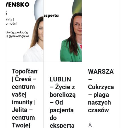
Topoľčany
WARSZAWA
| Črevá –
LUBLIN
–
centrum
– Życie z
Cukrzyca
vašej
boreliozą
– plaga
imunity |
– Od
naszych
Jelita –
pacjenta
czasów
centrum
do
Twojej
eksperta