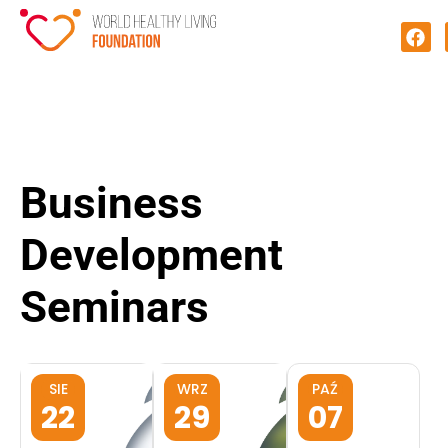
Business
Development
Seminars
SIE
WRZ
PAŹ
22
29
07