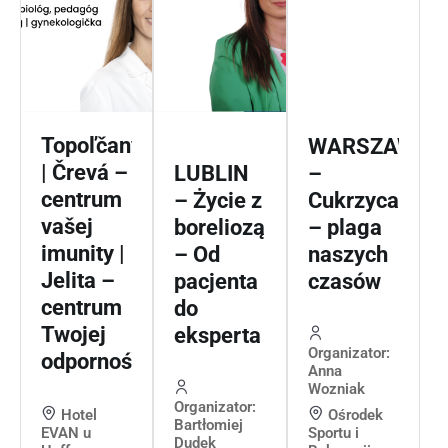
Topoľčany
WARSZAWA
| Črevá –
LUBLIN
–
centrum
– Życie z
Cukrzyca
vašej
boreliozą
– plaga
imunity |
– Od
naszych
Jelita –
pacjenta
czasów
centrum
do
Twojej
eksperta
Organizator:
odporności
Anna
Wozniak
Organizator:
Hotel
Ośrodek
Bartłomiej
EVAN u
Sportu i
Dudek