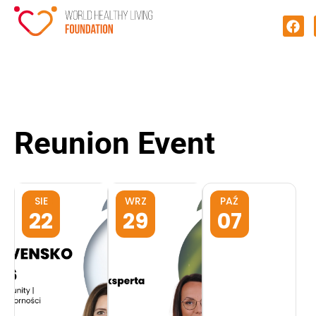
Reunion Event
SIE
WRZ
PAŹ
22
29
07