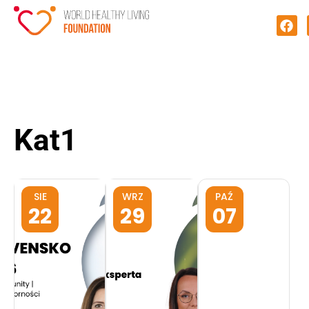
Kat1
SIE
WRZ
PAŹ
22
29
07