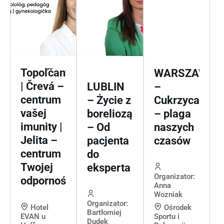
Topoľčany
WARSZAWA
| Črevá –
LUBLIN
–
centrum
– Życie z
Cukrzyca
vašej
boreliozą
– plaga
imunity |
– Od
naszych
Jelita –
pacjenta
czasów
centrum
do
Twojej
eksperta
Organizator:
odporności
Anna
Wozniak
Organizator:
Hotel
Ośrodek
Bartłomiej
EVAN u
Sportu i
Dudek