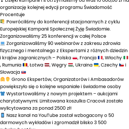
❣ Dzięki kampanii 1% otrzymaliśmy od Was 10 006,60 zł na
organizację kolejnej edycji programu Świadomość
Procentuje
Powróciliśmy do konferencji stacjonarnych z cyklu
Europejskiej Kampanii Społecznej Żyję Świadomie.
Zorganizowaliśmy 25 konferencji w całej Polsce
Zorganizowaliśmy 90 webinarów z zakresu zdrowia
fizycznego i mentalnego z Ekspertami z różnych dziedzin
i krajów zagranicznych – Polska
, Francja
, Włochy
, Rumunia
, Łotwa
, Węgry
, Ukraina
, Czechy
i
Słowacja
Grono Ekspertów, Organizatorów i Ambasadorów
powiększyło się o kolejne wspaniałe i świadome osoby
Wystartowaliśmy z nowym projektem – aukcjami
charytatywnymi. Limitowana koszulka Cracovii została
wylicytowana za ponad 2500 zł!
Nasz kanał na YouTube został wzbogacony o 50
darmowych wykładów i zgromadził blisko 3 500