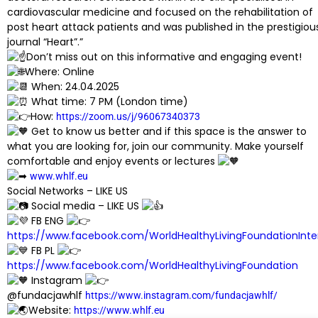
cardiovascular medicine and focused on the rehabilitation of
post heart attack patients and was published in the prestigiou
journal “Heart”.”
Don’t miss out on this informative and engaging event!
Where: Online
When: 24.04.2025
What time: 7 PM (London time)
How:
https://zoom.us/j/96067340373
Get to know us better and if this space is the answer to
what you are looking for, join our community. Make yourself
comfortable and enjoy events or lectures
www.whlf.eu
Social Networks – LIKE US
Social media – LIKE US
FB ENG
https://www.facebook.com/WorldHealthyLivingFoundationInte
FB PL
https://www.facebook.com/WorldHealthyLivingFoundation
Instagram
@fundacjawhlf
https://www.instagram.com/fundacjawhlf/
Website:
https://www.whlf.eu