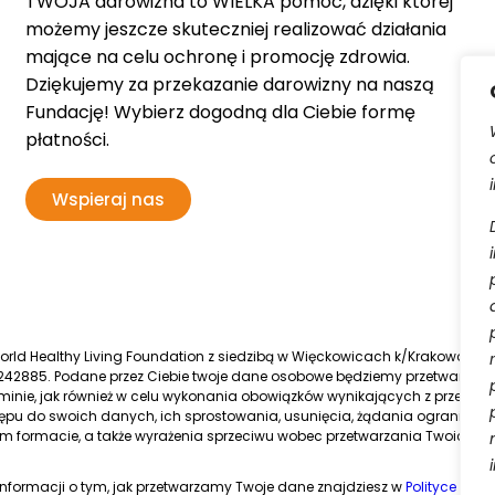
TWOJA darowizna to WIELKA pomoc, dzięki której
możemy jeszcze skuteczniej realizować działania
mające na celu ochronę i promocję zdrowia.
Dziękujemy za przekazanie darowizny na naszą
Fundację! Wybierz dogodną dla Ciebie formę
płatności.
Wspieraj nas
d Healthy Living Foundation z siedzibą w Więckowicach k/Krakowa, wpis
42885. Podane przez Ciebie twoje dane osobowe będziemy przetwarzać
inie, jak również w celu wykonania obowiązków wynikających z przepisó
pu do swoich danych, ich sprostowania, usunięcia, żądania ograniczen
 formacie, a także wyrażenia sprzeciwu wobec przetwarzania Twoich 
informacji o tym, jak przetwarzamy Twoje dane znajdziesz w
Polityce Pryw