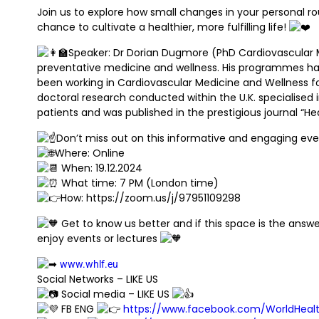
Join us to explore how small changes in your personal rou
chance to cultivate a healthier, more fulfilling life!
Speaker: Dr Dorian Dugmore (PhD Cardiovascular Me
preventative medicine and wellness. His programmes ha
been working in Cardiovascular Medicine and Wellness for
doctoral research conducted within the U.K. specialised 
patients and was published in the prestigious journal “Hea
Don’t miss out on this informative and engaging eve
Where: Online
When: 19.12.2024
What time: 7 PM (London time)
How: https://zoom.us/j/97951109298
Get to know us better and if this space is the answ
enjoy events or lectures
www.whlf.eu
Social Networks – LIKE US
Social media – LIKE US
FB ENG
https://www.facebook.com/WorldHealth