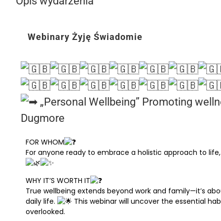
Opis wydarzenia
Webinary Żyję Świadomie
„Personal Wellbeing” Promoting wellne
Dugmore
FOR WHOM
For anyone ready to embrace a holistic approach to life,
WHY IT’S WORTH IT
True wellbeing extends beyond work and family—it’s about
daily life.
This webinar will uncover the essential hab
overlooked.