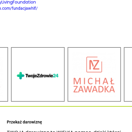
LivingFoundation
m.com/fundacjawhlf/
Przekaż darowiznę