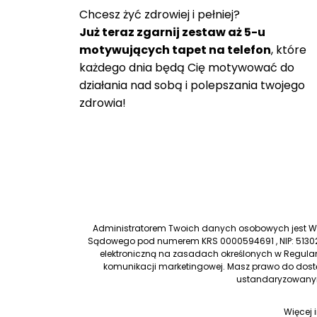
Chcesz żyć zdrowiej i pełniej?
Już teraz zgarnij zestaw aż 5-u
motywujących tapet na telefon
, które
każdego dnia będą Cię motywować do
działania nad sobą i polepszania twojego
zdrowia!
Administratorem Twoich danych osobowych jest Worl
Sądowego pod numerem KRS 0000594691 , NIP: 51302
elektroniczną na zasadach określonych w Regulam
komunikacji marketingowej. Masz prawo do dostę
ustandaryzowanym
Więcej 