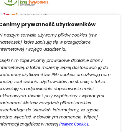
Cenimy prywatność użytkowników
W naszym serwisie używamy plików cookies (tzw.
ciasteczek), które zapisują się w przeglądarce
Serwis obsługiwany przez
internetowej Twojego urządzenia.
Dzięki nim zapewniamy prawidłowe działanie strony
internetowej, a także możemy lepiej dostosować ją do
preferencji użytkowników. Pliki cookies umożliwiają nam
analizę zachowania użytkowników na stronie, a także
pozwalają na odpowiednie dopasowanie treści
aną do rejestru przedsiębiorców Krajowego Rejestru
reklamowych, również przy współpracy z wybranymi
 w celu wykonania umowy o świadczenie usług drogą
partnerami. Możesz zarządzać plikami cookies,
w prawa ciążących na administratorze oraz w celu
przechodząc do Ustawień. Informujemy, że zgodę
ia ich przetwarzania oraz przenoszenia danych w
danych osobowych.
można wycofać w dowolnym momencie. Więcej
informacji znajdziesz w naszej
.
Polityce Cookies
atności
.