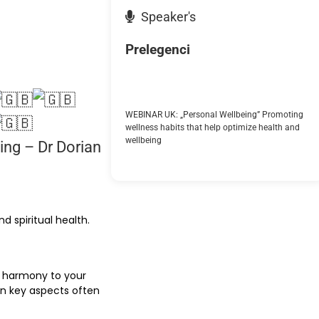
Speaker's
Prelegenci
WEBINAR UK: „Personal Wellbeing” Promoting
wellness habits that help optimize health and
wellbeing
ing – Dr Dorian
d spiritual health.
al harmony to your
on key aspects often