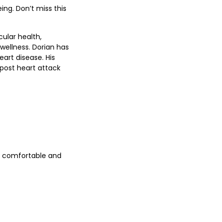
ing. Don’t miss this
ular health,
ellness. Dorian has
art disease. His
 post heart attack
lf comfortable and