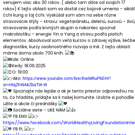
venujem viac ako 30 rokov. ( alebo tam dáte od svojich 17
rokov) K tejto oblasti som sa dostal cez bojové umenia – aikidó
čchi kung a taj čchi. Vyskúšal som sám na sebe rôzne
stravovacie štýly – stravu: vegetariánsku, delenú, surovú – živú
stravovanie podľa krvných skupín a nakoniec spoznal
makrobiotiku – energie Yin a Yang a stravu podľa piatich
elementov. Absolvoval som veľa kurzov o zdravej výžive, liečbe
diagnostike, kurzy osobnostného rozvoja a iné. Z tejto oblasti
máme doma okolo 700 kníh.
Kde: Online
Kedy: 18.06.2025
O: 19:00
Ako:
https://www.youtube.com/live/ihwMRuPbEHI?
si=n9qZhWAkZbaTlA-W
Spoznajte nás lepšie a ak je tento priestor odpoveďou na
to, čo hľadáte, pridajte sa k našej komunite. Urobte si pohodlie
užite si akcie či prednášky
Sociálne siete – LIKE NÁM
FB ENG
https://www.facebook.com/WorldHealthyLivingFoundationInte
FB PL