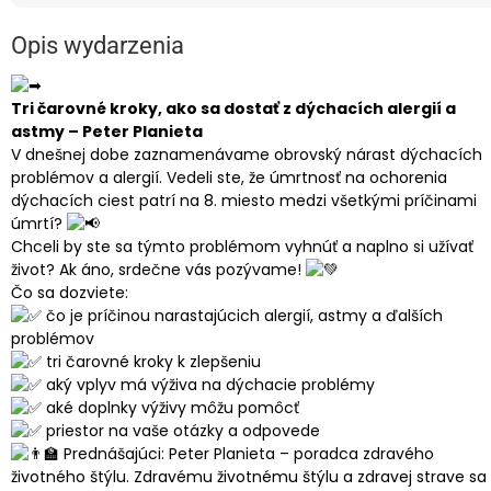
Opis wydarzenia
Tri čarovné kroky, ako sa dostať z dýchacích alergií a
astmy – Peter Planieta
V dnešnej dobe zaznamenávame obrovský nárast dýchacích
problémov a alergií. Vedeli ste, že úmrtnosť na ochorenia
dýchacích ciest patrí na 8. miesto medzi všetkými príčinami
úmrtí?
Chceli by ste sa týmto problémom vyhnúť a naplno si užívať
život? Ak áno, srdečne vás pozývame!
Čo sa dozviete:
čo je príčinou narastajúcich alergií, astmy a ďalších
problémov
tri čarovné kroky k zlepšeniu
aký vplyv má výživa na dýchacie problémy
aké doplnky výživy môžu pomôcť
priestor na vaše otázky a odpovede
Prednášajúci: Peter Planieta – poradca zdravého
životného štýlu. Zdravému životnému štýlu a zdravej strave sa