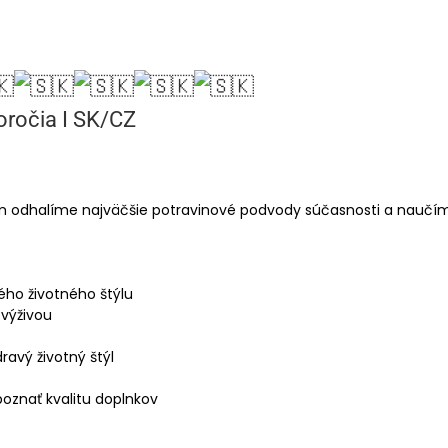
oročia I SK/CZ
m odhalíme najväčšie potravinové podvody súčasnosti a naučím
ého životného štýlu
výživou
ravý životný štýl
poznať kvalitu doplnkov