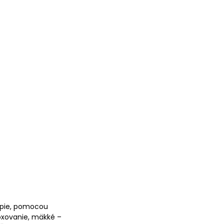
rapie, pomocou
moxovanie, mäkké –