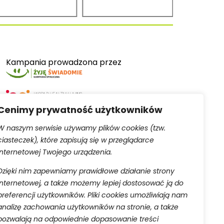
Kampania prowadzona przez
Cenimy prywatność użytkowników
W naszym serwisie używamy plików cookies (tzw.
ciasteczek), które zapisują się w przeglądarce
Serwis obsługiwany przez
internetowej Twojego urządzenia.
Dzięki nim zapewniamy prawidłowe działanie strony
internetowej, a także możemy lepiej dostosować ją do
preferencji użytkowników. Pliki cookies umożliwiają nam
analizę zachowania użytkowników na stronie, a także
pozwalają na odpowiednie dopasowanie treści