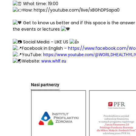
What time: 19:00
How: https://youtube.com/live/xBGhDPSapa0
Get to know us better and if this space is the answer
the events or lectures
Social Media – LIKE US
Facebook in English –
https://www.facebook.com/Worl
YouTube:
https://www.youtube.com/@WORLDHEALTHYL
Website:
www.whlf.eu
Nasi partnerzy