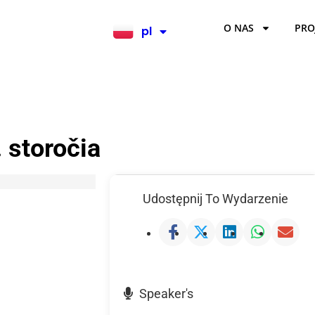
O NAS
PRO
pl
en
 storočia
Udostępnij To Wydarzenie
Speaker's