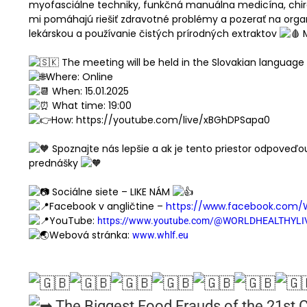
myofasciálne techniky, funkčná manuálna medicína, chir
mi pomáhajú riešiť zdravotné problémy a pozerať na organi
lekárskou a používanie čistých prírodných extraktov
M
The meeting will be held in the Slovakian language
Where: Online
When: 15.01.2025
What time: 19:00
How: https://youtube.com/live/xBGhDPSapa0
Spoznajte nás lepšie a ak je tento priestor odpoveďou n
prednášky
Sociálne siete – LIKE NÁM
Facebook v angličtine –
https://www.facebook.com/Wo
YouTube:
https://www.youtube.com/@WORLDHEALTHYL
Webová stránka:
www.whlf.eu
The Biggest Food Frauds of the 21st 