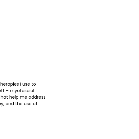
rapies I use to
oft – myofascial
that help me address
py, and the use of