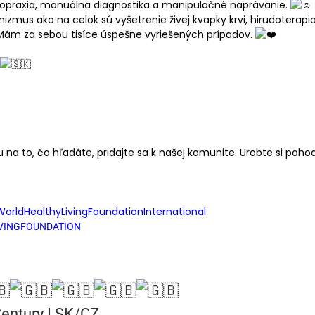
opraxia, manuálna diagnostika a manipulačné naprávanie.
zmus ako na celok sú vyšetrenie živej kvapky krvi, hirudoterapia
ám za sebou tisíce úspešne vyriešených prípadov.
a to, čo hľadáte, pridajte sa k našej komunite. Urobte si pohodli
rldHealthyLivingFoundationInternational
IVINGFOUNDATION
Century I SK/CZ