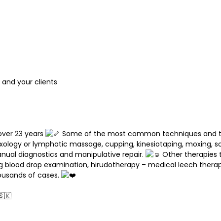
, and your clients
over 23 years
Some of the most common techniques and the
eflexology or lymphatic massage, cupping, kinesiotaping, moxing, s
nual diagnostics and manipulative repair.
Other therapies 
ing blood drop examination, hirudotherapy – medical leech thera
housands of cases.