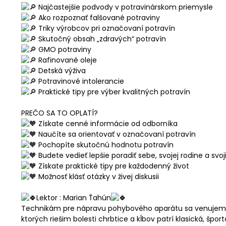
Najčastejšie podvody v potravinárskom priemysle
Ako rozpoznať falšované potraviny
Triky výrobcov pri označovaní potravín
Skutočný obsah „zdravých“ potravín
GMO potraviny
Rafinované oleje
Detská výživa
Potravinové intolerancie
Praktické tipy pre výber kvalitných potravín
PREČO SA TO OPLATÍ?
Získate cenné informácie od odborníka
Naučíte sa orientovať v označovaní potravín
Pochopíte skutočnú hodnotu potravín
Budete vedieť lepšie poradiť sebe, svojej rodine a svo
Získate praktické tipy pre každodenný život
Možnosť klásť otázky v živej diskusii
Lektor : Marian Ťahún
Technikám pre nápravu pohybového aparátu sa venujem
ktorých riešim bolesti chrbtice a kĺbov patrí klasická, šp