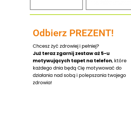
Odbierz PREZENT!
Chcesz żyć zdrowiej i pełniej?
Już teraz zgarnij zestaw aż 5-u
motywujących tapet na telefon
, które
każdego dnia będą Cię motywować do
działania nad sobą i polepszania twojego
zdrowia!