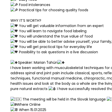
Food intolerances
Practical tips for choosing quality foods
WHY IT’S WORTH?
You will get valuable information from an expert
You will learn to navigate food labeling
You will understand the true value of food
You will be able to better advise yourself, your family
You will get practical tips for everyday life
Possibility to ask questions in a live discussion
Speaker: Marian Ťahún
I have been working with musculoskeletal techniques for 
address spinal and joint pain include classical, sports, r
techniques, functional manual medicine, chiropractic, ma
health issues and look at the body as a whole are the liv
pure natural extracts
I have successfully resolved t
The meeting will be held in the Slovak language
Where Online
When 15.01.2025