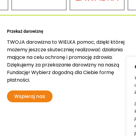
Przekaż darowiznę
TWOJA darowizna to WIELKA pomoc, dzięki której
możemy jeszcze skuteczniej realizować działania
mające na celu ochronę i promocję zdrowia.
Dziękujemy za przekazanie darowizny na naszą
Fundację! Wybierz dogodną dla Ciebie formę
płatności.
Wspieraj nas