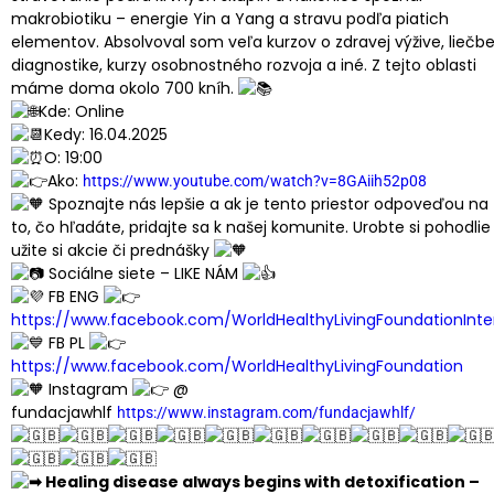
makrobiotiku – energie Yin a Yang a stravu podľa piatich
elementov. Absolvoval som veľa kurzov o zdravej výžive, liečbe
diagnostike, kurzy osobnostného rozvoja a iné. Z tejto oblasti
máme doma okolo 700 kníh.
Kde: Online
Kedy: 16.04.2025
O: 19:00
Ako:
https://www.youtube.com/watch?v=8GAiih52p08
Spoznajte nás lepšie a ak je tento priestor odpoveďou na
to, čo hľadáte, pridajte sa k našej komunite. Urobte si pohodlie
užite si akcie či prednášky
Sociálne siete – LIKE NÁM
FB ENG
https://www.facebook.com/WorldHealthyLivingFoundationInte
FB PL
https://www.facebook.com/WorldHealthyLivingFoundation
Instagram
@
fundacjawhlf
https://www.instagram.com/fundacjawhlf/
Healing disease always begins with detoxification –