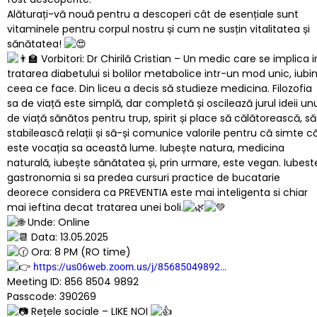
Alăturați-vă nouă pentru a descoperi cât de esențiale sunt
vitaminele pentru corpul nostru și cum ne susțin vitalitatea și
sănătatea!
Vorbitori: Dr Chirilă Cristian – Un medic care se implica i
tratarea diabetului si bolilor metabolice intr-un mod unic, iubi
ceea ce face. Din liceu a decis să studieze medicina. Filozofia
sa de viață este simplă, dar completă și oscilează jurul ideii un
de viață sănătos pentru trup, spirit și place să călătorească, să
stabilească relații și să-și comunice valorile pentru că simte c
este vocația sa această lume. Iubește natura, medicina
naturală, iubește sănătatea și, prin urmare, este vegan. Iubest
gastronomia si sa predea cursuri practice de bucatarie
deorece considera ca PREVENTIA este mai inteligenta si chiar
mai ieftina decat tratarea unei boli.
Unde: Online
Data: 13.05.2025
Ora: 8 PM (RO time)
https://us06web.zoom.us/j/85685049892…
Meeting ID: 856 8504 9892
Passcode: 390269
Rețele sociale – LIKE NOI