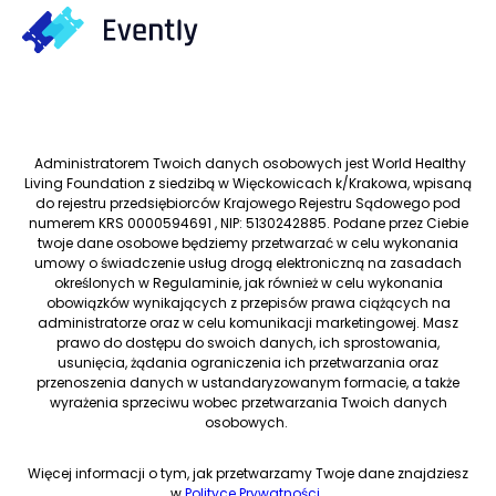
Administratorem Twoich danych osobowych jest World Healthy
Living Foundation z siedzibą w Więckowicach k/Krakowa, wpisaną
do rejestru przedsiębiorców Krajowego Rejestru Sądowego pod
numerem KRS 0000594691 , NIP: 5130242885. Podane przez Ciebie
twoje dane osobowe będziemy przetwarzać w celu wykonania
umowy o świadczenie usług drogą elektroniczną na zasadach
określonych w Regulaminie, jak również w celu wykonania
obowiązków wynikających z przepisów prawa ciążących na
administratorze oraz w celu komunikacji marketingowej. Masz
prawo do dostępu do swoich danych, ich sprostowania,
usunięcia, żądania ograniczenia ich przetwarzania oraz
przenoszenia danych w ustandaryzowanym formacie, a także
wyrażenia sprzeciwu wobec przetwarzania Twoich danych
osobowych.
Więcej informacji o tym, jak przetwarzamy Twoje dane znajdziesz
w
Polityce Prywatności
.