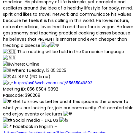
medicine. His philosophy of life is simple, yet complete and
oscillates around the idea of a healthy lifestyle for body, mind,
spirit and likes to travel, network and communicate his values
because he feels it is his calling in this world. He loves nature,
natural medicine, loves health and therefore is vegan. He love
gastronomy and teaching practical cooking classes because
he believes that PREVENT is smarter and even cheaper than
treating a disease
The meeting will be held in the Romanian language
Where: Online
When: Tuesday, 13.05.2025
At: 8 PM (RO time)
https://us06web.zoom.us/j/85685049892…
Meeting ID: 856 8504 9892
Passcode: 390269
Get to know us better and if this space is the answer to
what you are looking for, join our community. Get comfortabl
and enjoy events or lectures
Social media – LIKE US
Facebook in English –
https://www.facebook.com/ILiveConsciouslyCampaign