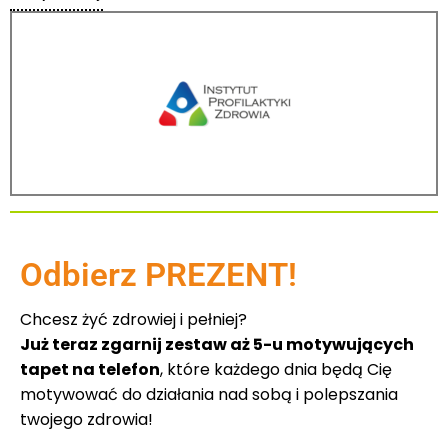
Odbierz PREZENT!
Chcesz żyć zdrowiej i pełniej?
Już teraz zgarnij zestaw aż 5-u motywujących
tapet na telefon
, które każdego dnia będą Cię
motywować do działania nad sobą i polepszania
twojego zdrowia!