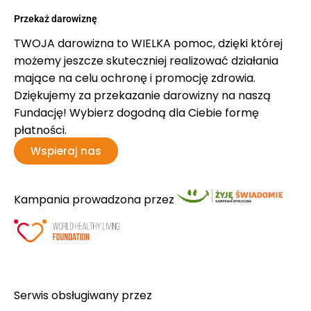
Przekaż darowiznę
TWOJA darowizna to WIELKA pomoc, dzięki której
możemy jeszcze skuteczniej realizować działania
mające na celu ochronę i promocję zdrowia.
Dziękujemy za przekazanie darowizny na naszą
Fundację! Wybierz dogodną dla Ciebie formę
płatności.
Wspieraj nas
Kampania prowadzona przez
Serwis obsługiwany przez