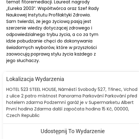
temat fitoremediacji. Laureat nagrody
„Eureka 2003”. Współtwórca oraz Szef Rady
Naukowej Instytutu Profilaktyki Zdrowia.
Sam twierdzi, że jego życiową pasją jest
szerzenie wiedzy dotyczącej zdrowego i
odpowiedzialnego trybu życia, a co za tym
idzie pobudzanie chęci do dokonywania
świadomych wyborów, które w przyszłości
zaowocują poprawą stylu życia każdego z
jego słuchaczy.
Lokalizacja Wydarzenia
HOTEL 523 STEEL HOUSE, Náměstí Svobody 527, Třinec, Vchod
z ulice 2 patro místnost Panorama Parkování Parkování před
hotelem zdarma Podzemní garáž je v Supermarketu Albert
První hodina Zdarma další započata hodina 15 Kč, 00000,
Czech Republic
Udostępnij To Wydarzenie