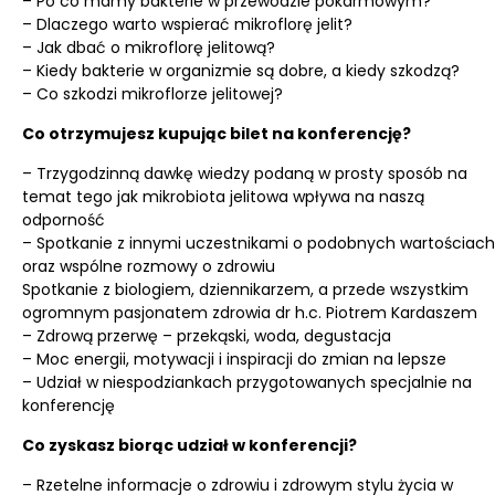
– Po co mamy bakterie w przewodzie pokarmowym?
– Dlaczego warto wspierać mikroflorę jelit?
– Jak dbać o mikroflorę jelitową?
– Kiedy bakterie w organizmie są dobre, a kiedy szkodzą?
– Co szkodzi mikroflorze jelitowej?
Co otrzymujesz kupując bilet na konferencję?
– Trzygodzinną dawkę wiedzy podaną w prosty sposób na
temat tego jak mikrobiota jelitowa wpływa na naszą
odporność
– Spotkanie z innymi uczestnikami o podobnych wartościach
oraz wspólne rozmowy o zdrowiu
Spotkanie z biologiem, dziennikarzem, a przede wszystkim
ogromnym pasjonatem zdrowia dr h.c. Piotrem Kardaszem
– Zdrową przerwę – przekąski, woda, degustacja
– Moc energii, motywacji i inspiracji do zmian na lepsze
– Udział w niespodziankach przygotowanych specjalnie na
konferencję
Co zyskasz biorąc udział w konferencji?
– Rzetelne informacje o zdrowiu i zdrowym stylu życia w