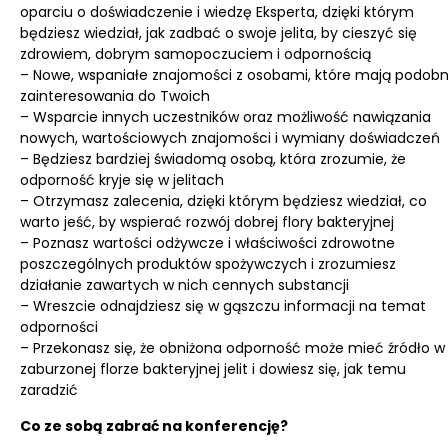
oparciu o doświadczenie i wiedzę Eksperta, dzięki którym
będziesz wiedział, jak zadbać o swoje jelita, by cieszyć się
zdrowiem, dobrym samopoczuciem i odpornością
– Nowe, wspaniałe znajomości z osobami, które mają podob
zainteresowania do Twoich
– Wsparcie innych uczestników oraz możliwość nawiązania
nowych, wartościowych znajomości i wymiany doświadczeń
– Będziesz bardziej świadomą osobą, która zrozumie, że
odporność kryje się w jelitach
– Otrzymasz zalecenia, dzięki którym będziesz wiedział, co
warto jeść, by wspierać rozwój dobrej flory bakteryjnej
– Poznasz wartości odżywcze i właściwości zdrowotne
poszczególnych produktów spożywczych i zrozumiesz
działanie zawartych w nich cennych substancji
– Wreszcie odnajdziesz się w gąszczu informacji na temat
odporności
– Przekonasz się, że obniżona odporność może mieć źródło w
zaburzonej florze bakteryjnej jelit i dowiesz się, jak temu
zaradzić
Co ze sobą zabrać na konferencję?