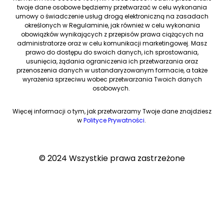
twoje dane osobowe będziemy przetwarzać w celu wykonania
umowy o świadczenie usług drogą elektroniczną na zasadach
określonych w Regulaminie, jak również w celu wykonania
obowiązków wynikających z przepisów prawa ciążących na
administratorze oraz w celu komunikacji marketingowej. Masz
prawo do dostępu do swoich danych, ich sprostowania,
usunięcia, żądania ograniczenia ich przetwarzania oraz
przenoszenia danych w ustandaryzowanym formacie, a także
wyrażenia sprzeciwu wobec przetwarzania Twoich danych
osobowych.
Więcej informacji o tym, jak przetwarzamy Twoje dane znajdziesz
w
Polityce Prywatności
.
© 2024 Wszystkie prawa zastrzeżone