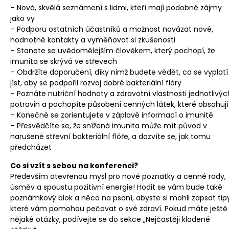
– Nová, skvělá seznámení s lidmi, kteří mají podobné zájmy
jako vy
– Podporu ostatních účastníků a možnost navázat nové,
hodnotné kontakty a vyměňovat si zkušenosti
– Stanete se uvědomělejším člověkem, který pochopí, že
imunita se skrývá ve střevech
– Obdržíte doporučení, díky nimž budete vědět, co se vyplatí
jíst, aby se podpořil rozvoj dobré bakteriální flóry
– Poznáte nutriční hodnoty a zdravotní vlastnosti jednotlivýc
potravin a pochopíte působení cenných látek, které obsahují
– Konečně se zorientujete v záplavě informací o imunitě
– Přesvědčíte se, že snížená imunita může mít původ v
narušené střevní bakteriální flóře, a dozvíte se, jak tomu
předcházet
Co si vzít s sebou na konferenci?
Především otevřenou mysl pro nové poznatky a cenné rady,
úsměv a spoustu pozitivní energie! Hodit se vám bude také
poznámkový blok a něco na psaní, abyste si mohli zapsat tipy
které vám pomohou pečovat o své zdraví. Pokud máte ještě
nějaké otázky, podívejte se do sekce „Nejčastěji kladené