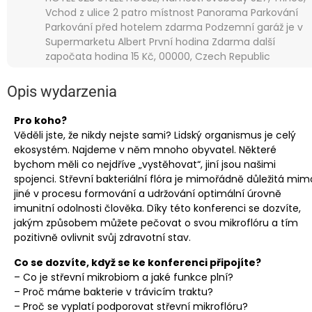
Vchod z ulice 2 patro místnost Panorama Parkování
Parkování před hotelem zdarma Podzemní garáž je v
Supermarketu Albert První hodina Zdarma další
započata hodina 15 Kč, 00000, Czech Republic
Opis wydarzenia
Pro koho?
Věděli jste, že nikdy nejste sami? Lidský organismus je celý
ekosystém. Najdeme v něm mnoho obyvatel. Některé
bychom měli co nejdříve „vystěhovat“, jiní jsou našimi
spojenci. Střevní bakteriální flóra je mimořádně důležitá mim
jiné v procesu formování a udržování optimální úrovně
imunitní odolnosti člověka. Díky této konferenci se dozvíte,
jakým způsobem můžete pečovat o svou mikroflóru a tím
pozitivně ovlivnit svůj zdravotní stav.
Co se dozvíte, když se ke konferenci připojíte?
– Co je střevní mikrobiom a jaké funkce plní?
– Proč máme bakterie v trávicím traktu?
– Proč se vyplatí podporovat střevní mikroflóru?