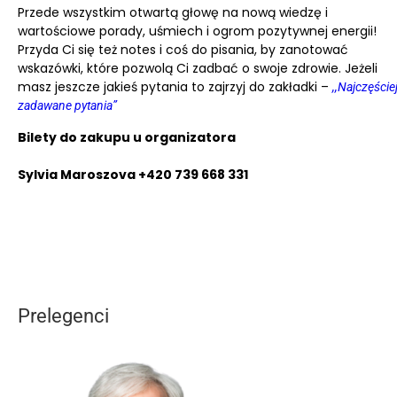
Przede wszystkim otwartą głowę na nową wiedzę i
wartościowe porady, uśmiech i ogrom pozytywnej energii!
Przyda Ci się też notes i coś do pisania, by zanotować
wskazówki, które pozwolą Ci zadbać o swoje zdrowie. Jeżeli
masz jeszcze jakieś pytania to zajrzyj do zakładki –
,,Najczęście
zadawane pytania”
Bilety do zakupu u organizatora
Sylvia Maroszova +420 739 668 331
Prelegenci