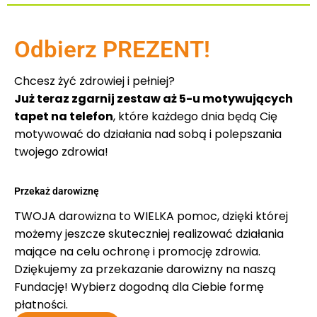
Odbierz PREZENT!
Chcesz żyć zdrowiej i pełniej?
Już teraz zgarnij zestaw aż 5-u motywujących
tapet na telefon
, które każdego dnia będą Cię
motywować do działania nad sobą i polepszania
twojego zdrowia!
Przekaż darowiznę
TWOJA darowizna to WIELKA pomoc, dzięki której
możemy jeszcze skuteczniej realizować działania
mające na celu ochronę i promocję zdrowia.
Dziękujemy za przekazanie darowizny na naszą
Fundację! Wybierz dogodną dla Ciebie formę
płatności.