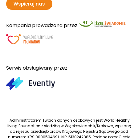
Wspieraj nas
Kampania prowadzona przez
Serwis obsługiwany przez
Administratorem Twoich danych osobowych jest World Healthy
Living Foundation z siedzibą w Więckowicach k/Krakowa, wpisaną
do rejestru przedsiębiorców Krajowego Rejestru Sądowego pod
numerem KRS 0000594691 , NIP: 5130242885. Podane przez Ciebie