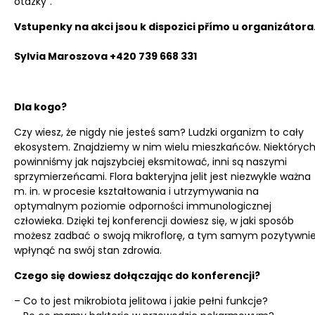
otázky“.
Vstupenky na akci jsou k dispozici přímo u organizátora
Sylvia Maroszova +420 739 668 331
Dla kogo?
Czy wiesz, że nigdy nie jesteś sam? Ludzki organizm to cały
ekosystem. Znajdziemy w nim wielu mieszkańców. Niektóryc
powinniśmy jak najszybciej eksmitować, inni są naszymi
sprzymierzeńcami. Flora bakteryjna jelit jest niezwykle ważna
m. in. w procesie kształtowania i utrzymywania na
optymalnym poziomie odporności immunologicznej
człowieka. Dzięki tej konferencji dowiesz się, w jaki sposób
możesz zadbać o swoją mikroflorę, a tym samym pozytywni
wpłynąć na swój stan zdrowia.
Czego się dowiesz dołączając do konferencji?
– Co to jest mikrobiota jelitowa i jakie pełni funkcje?