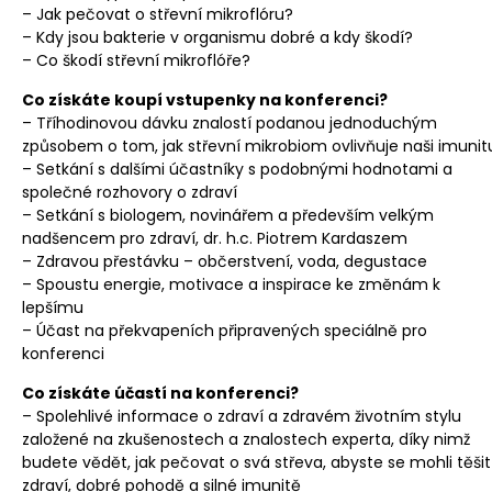
– Jak pečovat o střevní mikroflóru?
– Kdy jsou bakterie v organismu dobré a kdy škodí?
– Co škodí střevní mikroflóře?
Co získáte koupí vstupenky na konferenci?
– Tříhodinovou dávku znalostí podanou jednoduchým
způsobem o tom, jak střevní mikrobiom ovlivňuje naši imunit
– Setkání s dalšími účastníky s podobnými hodnotami a
společné rozhovory o zdraví
– Setkání s biologem, novinářem a především velkým
nadšencem pro zdraví, dr. h.c. Piotrem Kardaszem
– Zdravou přestávku – občerstvení, voda, degustace
– Spoustu energie, motivace a inspirace ke změnám k
lepšímu
– Účast na překvapeních připravených speciálně pro
konferenci
Co získáte účastí na konferenci?
– Spolehlivé informace o zdraví a zdravém životním stylu
založené na zkušenostech a znalostech experta, díky nimž
budete vědět, jak pečovat o svá střeva, abyste se mohli těšit
zdraví, dobré pohodě a silné imunitě