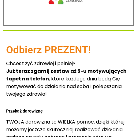
Odbierz PREZENT!
Chcesz żyć zdrowiej i pełniej?
Już teraz zgarnij zestaw aż 5-u motywujących
tapet na telefon
, które każdego dnia będą Cię
motywować do działania nad sobą i polepszania
twojego zdrowia!
Przekaż darowiznę
TWOJA darowizna to WIELKA pomoc, dzięki której
możemy jeszcze skuteczniej realizować działania