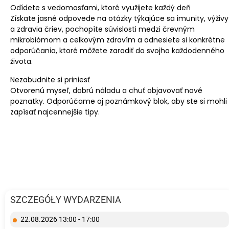
Odídete s vedomosťami, ktoré využijete každý deň
Získate jasné odpovede na otázky týkajúce sa imunity, výživy
a zdravia čriev, pochopíte súvislosti medzi črevným
mikrobiómom a celkovým zdravím a odnesiete si konkrétne
odporúčania, ktoré môžete zaradiť do svojho každodenného
života.
Nezabudnite si priniesť
Otvorenú myseľ, dobrú náladu a chuť objavovať nové
poznatky. Odporúčame aj poznámkový blok, aby ste si mohli
zapísať najcennejšie tipy.
SZCZEGÓŁY WYDARZENIA
22.08.2026 13:00 - 17:00