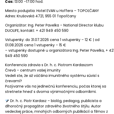
Čas:
13:00 -17:00 hod.
Miesto podujatia: Hotel EVAN u Hoffera – TOPOĽČANY
Adres: Krušovská 4721, 955 01 Topoľčany
Organizátor: Ing. Peter Pavelka – National Director klubu
DUOLIFE, kontakt: + 421 949 450 590
Vstupenky: do 31.07.2026 cena 1 vstupenky – 12 € | od
01.08.2026 cena 1 vstupenky – 15 €
– vstupenky dostupné u organizátora Ing. Peter Pavelka, + 42
949 450 590
Konferencia zdravia s Dr. h. c. Piotrom Kardaszom
Črevá – centrum vašej imunity
Vedeli ste, že až väčšina imunitného systému súvisí s
črevami?
Pozývame vás na jedinečnú konferenciu, počas ktorej sa
stretnete hneď s dvoma výnimočnými odborníkmi.
Dr. h. c. Piotr Kardasz – biológ, pedagog, publicista a
dlhoročný propagátor zdravého životného štýlu. Autor
vedeckej práce, mnohých odborných publikácií a filmov z