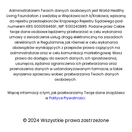
Administratorem Twoich danych osobowych jest World Healthy
Living Foundation z siedzibą w Więckowicach k/Krakowa, wpisaną
do rejestru przedsiębiorców Krajowego Rejestru Sądowego pod
numerem KRS 0000594691 , NIP: 5130242885. Podane przez Ciebie
twoje dane osobowe będziemy przetwarzać w celu wykonania
umowy o świadczenie usług drogą elektroniczną na zasadach
określonych w Regulaminie, jak również w celu wykonania
obowiązków wynikających z przepisów prawa ciążących na
administratorze oraz w celu komunikacji marketingowej. Masz
prawo do dostępu do swoich danych, ich sprostowania,
usunięcia, żądania ograniczenia ich przetwarzania oraz
przenoszenia danych w ustandaryzowanym formacie, a także
wyrażenia sprzeciwu wobec przetwarzania Twoich danych
osobowych.
Więcej informacji o tym, jak przetwarzamy Twoje dane znajdziesz
w
Polityce Prywatności
.
© 2024 Wszystkie prawa zastrzeżone