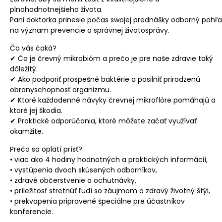
plnohodnotnejšieho života.
Pani doktorka prinesie počas swojej prednášky odborný pohľ
na význam prevencie a správnej životosprávy.
Čo vás čaká?
✔ Čo je črevný mikrobióm a prečo je pre naše zdravie taký
dôležitý.
✔ Ako podporiť prospešné baktérie a posilniť prirodzenú
obranyschopnosť organizmu.
✔ Ktoré každodenné návyky črevnej mikroflóre pomáhajú a
ktoré jej škodia.
✔ Praktické odporúčania, ktoré môžete začať využívať
okamžite.
Prečo sa oplatí prísť?
• viac ako 4 hodiny hodnotných a praktických informácií,
• vystúpenia dvoch skúsených odborníkov,
• zdravé občerstvenie a ochutnávky,
• príležitosť stretnúť ľudí so záujmom o zdravý životný štýl,
• prekvapenia pripravené špeciálne pre účastníkov
konferencie.