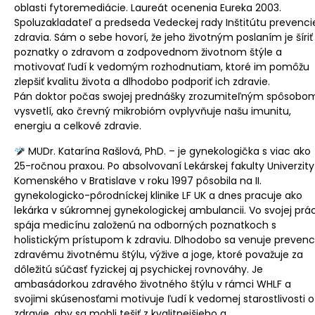
oblasti fytoremediácie. Laureát ocenenia Eureka 2003.
Spoluzakladateľ a predseda Vedeckej rady Inštitútu prevenci
zdravia. Sám o sebe hovorí, že jeho životným poslaním je šíriť
poznatky o zdravom a zodpovednom životnom štýle a
motivovať ľudí k vedomým rozhodnutiam, ktoré im pomôžu
zlepšiť kvalitu života a dlhodobo podporiť ich zdravie.
Pán doktor počas swojej prednášky zrozumiteľným spôsobo
vysvetlí, ako črevný mikrobióm ovplyvňuje našu imunitu,
energiu a celkové zdravie.
MUDr. Katarína Rašlová, PhD. – je gynekologička s viac ako
25-ročnou praxou. Po absolvovaní Lekárskej fakulty Univerzity
Komenského v Bratislave v roku 1997 pôsobila na II.
gynekologicko-pôrodníckej klinike LF UK a dnes pracuje ako
lekárka v súkromnej gynekologickej ambulancii. Vo svojej prác
spája medicínu založenú na odborných poznatkoch s
holistickým prístupom k zdraviu. Dlhodobo sa venuje prevenci
zdravému životnému štýlu, výžive a joge, ktoré považuje za
dôležitú súčasť fyzickej aj psychickej rovnováhy. Je
ambasádorkou zdravého životného štýlu v rámci WHLF a
svojimi skúsenosťami motivuje ľudí k vedomej starostlivosti o
zdravie, aby sa mohli tešiť z kvalitnejšieho a