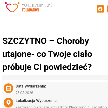
SZCZYTNO – Choroby
utajone- co Twoje ciało
próbuje Ci powiedzieć?
Data Wydarzenia:
25.03.2026
Lokalizacja Wydarzenia:
Restauracja Zacisze, Krzysztofa Klenczona 4, Szczytno,