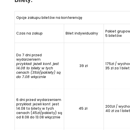
Opcje zakupu biletów na konferencję
Pakiet grupo
Czas na zakup
Bilet indywidualny
5 biletów
Do 7 dni przed
wydarzeniem
przykład: jeżeli konf. jest
175zł / wycho
39 zł
14.08 to bilety w tych
35 zł za 1 bilet
cenach (39zł/pakiety) są
do 7.08 włącznie
6 dni przed wydarzeniem
przykład: jeżeli konf. jest
200zł / wycho
14.08 to bilety w tych
45 zł
40 zł za 1 bile
cenach (45zł/pakiety) są
od 8.08 do 13.08 włącznie