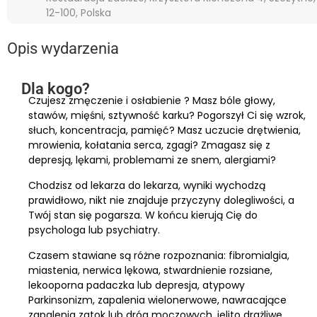
12-100, Polska
Opis wydarzenia
Dla kogo?
Czujesz zmęczenie i osłabienie ? Masz bóle głowy,
stawów, mięśni, sztywność karku? Pogorszył Ci się wzrok,
słuch, koncentracja, pamięć? Masz uczucie drętwienia,
mrowienia, kołatania serca, zgagi? Zmagasz się z
depresją, lękami, problemami ze snem, alergiami?
Chodzisz od lekarza do lekarza, wyniki wychodzą
prawidłowo, nikt nie znajduje przyczyny dolegliwości, a
Twój stan się pogarsza. W końcu kierują Cię do
psychologa lub psychiatry.
Czasem stawiane są różne rozpoznania: fibromialgia,
miastenia, nerwica lękowa, stwardnienie rozsiane,
lekooporna padaczka lub depresja, atypowy
Parkinsonizm, zapalenia wielonerwowe, nawracające
zapalenia zatok lub dróg moczowych, jelito drażliwe,