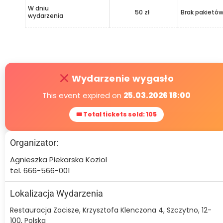
W dniu
50 zł
Brak pakietó
wydarzenia
Wydarzenie wygasło
This event expired on
25.03.2026 18:00
🎟 Total tickets sold: 105
Organizator:
Agnieszka Piekarska Koziol
tel. 666-566-001
Lokalizacja Wydarzenia
Restauracja Zacisze, Krzysztofa Klenczona 4, Szczytno, 12-
100, Polska