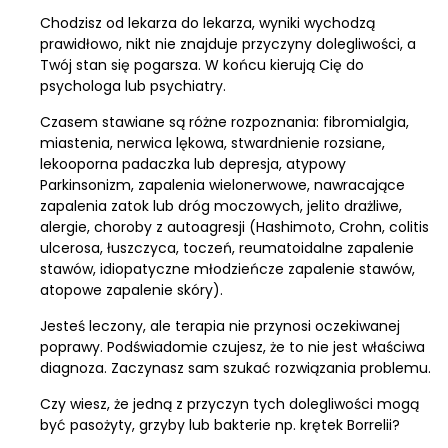
Chodzisz od lekarza do lekarza, wyniki wychodzą
prawidłowo, nikt nie znajduje przyczyny dolegliwości, a
Twój stan się pogarsza. W końcu kierują Cię do
psychologa lub psychiatry.
Czasem stawiane są różne rozpoznania: fibromialgia,
miastenia, nerwica lękowa, stwardnienie rozsiane,
lekooporna padaczka lub depresja, atypowy
Parkinsonizm, zapalenia wielonerwowe, nawracające
zapalenia zatok lub dróg moczowych, jelito drażliwe,
alergie, choroby z autoagresji (Hashimoto, Crohn, colitis
ulcerosa, łuszczyca, toczeń, reumatoidalne zapalenie
stawów, idiopatyczne młodzieńcze zapalenie stawów,
atopowe zapalenie skóry).
Jesteś leczony, ale terapia nie przynosi oczekiwanej
poprawy. Podświadomie czujesz, że to nie jest właściwa
diagnoza. Zaczynasz sam szukać rozwiązania problemu.
Czy wiesz, że jedną z przyczyn tych dolegliwości mogą
być pasożyty, grzyby lub bakterie np. krętek Borrelii?