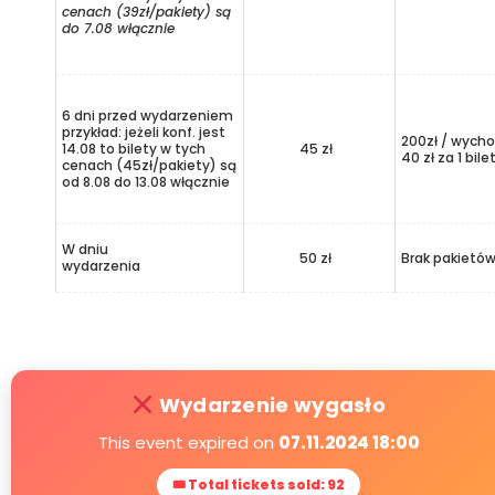
cenach (39zł/pakiety) są
do 7.08 włącznie
6 dni przed wydarzeniem
przykład: jeżeli konf. jest
200zł / wycho
14.08 to bilety w tych
45 zł
40 zł za 1 bile
cenach (45zł/pakiety) są
od 8.08 do 13.08 włącznie
W dniu
50 zł
Brak pakietó
wydarzenia
Wydarzenie wygasło
This event expired on
07.11.2024 18:00
🎟 Total tickets sold: 92