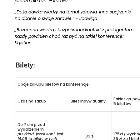
jeszcze nie raz.” – Kamila
,,Duża dawka wiedzy na temat zdrowia, inne spojrzenie
na dbanie o swoje zdrowie.” – Jadwiga
,,Bezcenna wiedzą i bezpośredni kontakt z prelegentem.
Każdy powinien choć raz być na takiej konferencji.” –
Krystian
Bilety:
Opcje zakupu biletów na konferencję
Pakiet grupo
Czas na zakup
Bilet indywidualny
5 biletów
Do 7 dni przed
wydarzeniem
przykład: jeżeli konf. jest
175zł / wycho
39 zł
14.08 to bilety w tych
35 zł za 1 bilet