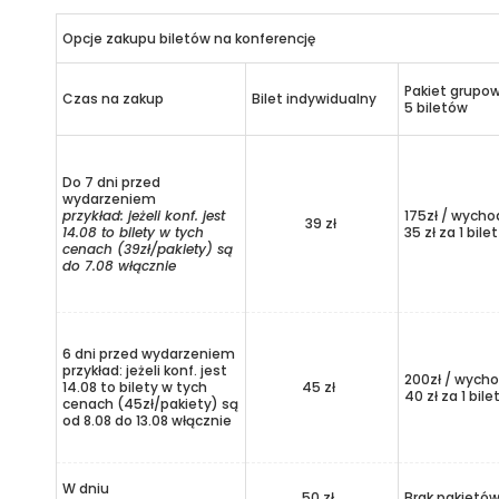
Opcje zakupu biletów na konferencję
Pakiet grupo
Czas na zakup
Bilet indywidualny
5 biletów
Do 7 dni przed
wydarzeniem
przykład: jeżeli konf. jest
175zł / wycho
39 zł
14.08 to bilety w tych
35 zł za 1 bilet
cenach (39zł/pakiety) są
do 7.08 włącznie
6 dni przed wydarzeniem
przykład: jeżeli konf. jest
200zł / wycho
14.08 to bilety w tych
45 zł
40 zł za 1 bile
cenach (45zł/pakiety) są
od 8.08 do 13.08 włącznie
W dniu
50 zł
Brak pakietó