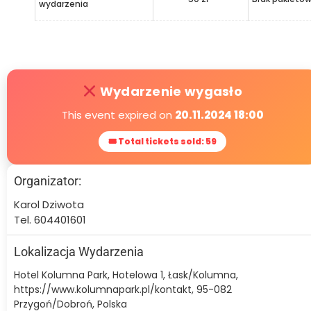
wydarzenia
Wydarzenie wygasło
This event expired on
20.11.2024 18:00
🎟 Total tickets sold: 59
Organizator:
Karol Dziwota
Tel. 604401601
Lokalizacja Wydarzenia
Hotel Kolumna Park, Hotelowa 1, Łask/Kolumna,
https://www.kolumnapark.pl/kontakt, 95-082
Przygoń/Dobroń, Polska