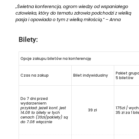
„Świetna konferencja, ogrom wiedzy od wspaniałego
człowieka, który do tematu zdrowia podchodzi z wielką
pasja i opowiada o tym z wielką miłością.” – Anna
Bilety:
Opcje zakupu biletów na konferencję
Pakiet grup
Czas na zakup
Bilet indywidualny
5 biletów
Do 7 dni przed
wydarzeniem
przykład: jeżeli konf. jest
175zł / wych
39 zł
14.08 to bilety w tych
35 zł za 1 bil
cenach (39zł/pakiety) są
do 7.08 włącznie