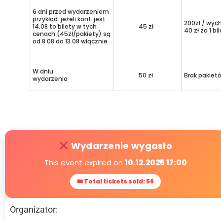
6 dni przed wydarzeniem
przykład: jeżeli konf. jest
200zł / wyc
14.08 to bilety w tych
45 zł
40 zł za 1 bi
cenach (45zł/pakiety) są
od 8.08 do 13.08 włącznie
W dniu
50 zł
Brak pakiet
wydarzenia
Wydarzenie wygasło
This event expired on
10.12.2025 17:00
🎟 Total tickets sold: 56
Organizator: