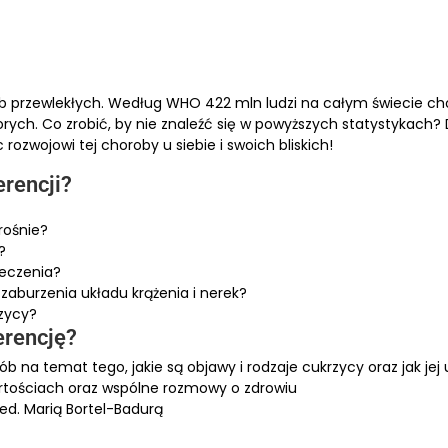
ób przewlekłych. Według WHO 422 mln ludzi na całym świecie ch
orych. Co zrobić, by nie znaleźć się w powyższych statystykach? D
rozwojowi tej choroby u siebie i swoich bliskich!
erencji?
rośnie?
?
leczenia?
zaburzenia układu krążenia i nerek?
zycy?
erencję?
na temat tego, jakie są objawy i rodzaje cukrzycy oraz jak jej
rtościach oraz wspólne rozmowy o zdrowiu
d. Marią Bortel-Badurą