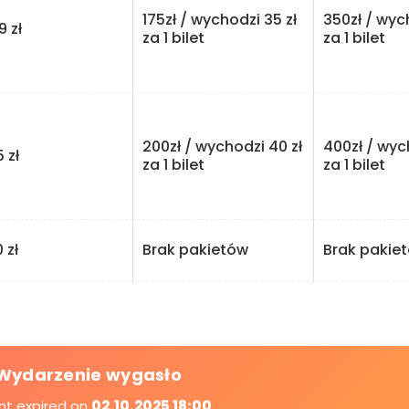
175zł / wychodzi 35 zł
350zł / wyc
zł
za 1 bilet
za 1 bilet
200zł / wychodzi 40 zł
400zł / wyc
zł
za 1 bilet
za 1 bilet
zł
Brak pakietów
Brak pakie
Wydarzenie wygasło
nt expired on
02.10.2025 18:00