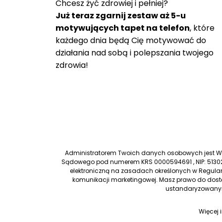
Chcesz żyć zdrowiej i pełniej?
Już teraz zgarnij zestaw aż 5-u
motywujących tapet na telefon
, które
każdego dnia będą Cię motywować do
działania nad sobą i polepszania twojego
zdrowia!
Administratorem Twoich danych osobowych jest Worl
Sądowego pod numerem KRS 0000594691 , NIP: 51302
elektroniczną na zasadach określonych w Regulam
komunikacji marketingowej. Masz prawo do dostę
ustandaryzowanym
Więcej 