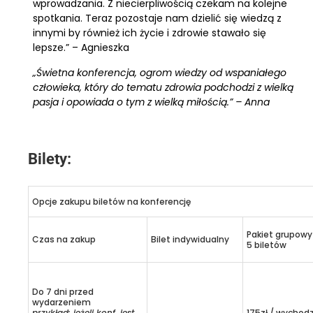
wprowadzania. Z niecierpliwością czekam na kolejne
spotkania. Teraz pozostaje nam dzielić się wiedzą z
innymi by również ich życie i zdrowie stawało się
lepsze.” – Agnieszka
„Świetna konferencja, ogrom wiedzy od wspaniałego
człowieka, który do tematu zdrowia podchodzi z wielką
pasja i opowiada o tym z wielką miłością.” – Anna
Bilety:
Opcje zakupu biletów na konferencję
Pakiet grupowy
Czas na zakup
Bilet indywidualny
5 biletów
Do 7 dni przed
wydarzeniem
przykład: jeżeli konf. jest
175zł / wychodz