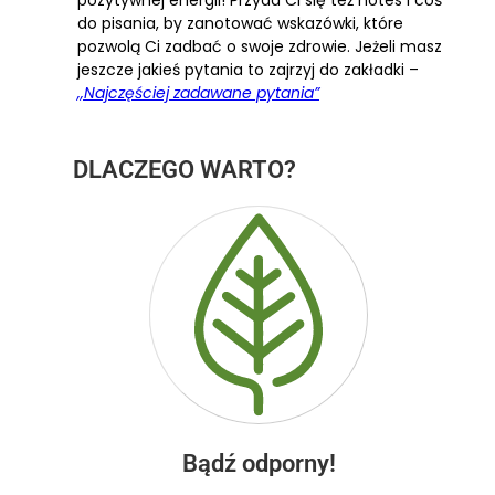
pozytywnej energii! Przyda Ci się też notes i coś
do pisania, by zanotować wskazówki, które
pozwolą Ci zadbać o swoje zdrowie. Jeżeli masz
jeszcze jakieś pytania to zajrzyj do zakładki –
,,Najczęściej zadawane pytania”
DLACZEGO WARTO?
Bądź odporny!