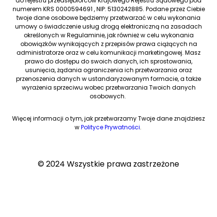
do rejestru przedsiębiorców Krajowego Rejestru Sądowego pod
numerem KRS 0000594691 , NIP: 5130242885. Podane przez Ciebie
twoje dane osobowe będziemy przetwarzać w celu wykonania
umowy o świadczenie usług drogą elektroniczną na zasadach
określonych w Regulaminie, jak również w celu wykonania
obowiązków wynikających z przepisów prawa ciążących na
administratorze oraz w celu komunikacji marketingowej. Masz
prawo do dostępu do swoich danych, ich sprostowania,
usunięcia, żądania ograniczenia ich przetwarzania oraz
przenoszenia danych w ustandaryzowanym formacie, a także
wyrażenia sprzeciwu wobec przetwarzania Twoich danych
osobowych.
Więcej informacji o tym, jak przetwarzamy Twoje dane znajdziesz
w
Polityce Prywatności
.
© 2024 Wszystkie prawa zastrzeżone