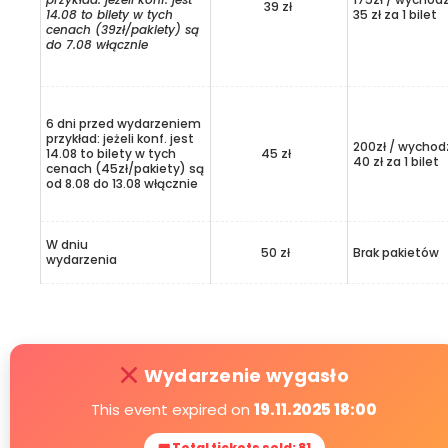
39 zł
14.08 to bilety w tych
35 zł za 1 bilet
cenach (39zł/pakiety) są
do 7.08 włącznie
6 dni przed wydarzeniem
przykład: jeżeli konf. jest
200zł / wychod
14.08 to bilety w tych
45 zł
40 zł za 1 bilet
cenach (45zł/pakiety) są
od 8.08 do 13.08 włącznie
W dniu
50 zł
Brak pakietów
wydarzenia
Wydarzenie wygasło
This event expired on
19.11.2025 18:00
🎟 Total tickets sold: 81