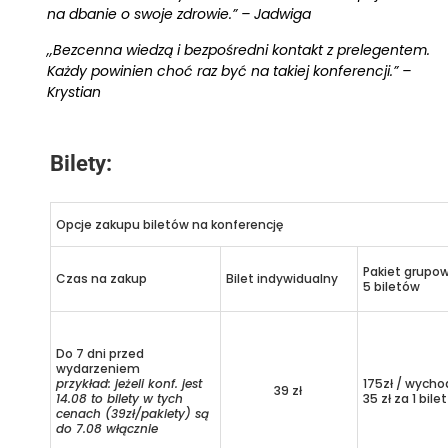
na dbanie o swoje zdrowie.” – Jadwiga
,,Bezcenna wiedzą i bezpośredni kontakt z prelegentem.
Każdy powinien choć raz być na takiej konferencji.” –
Krystian
Bilety:
Opcje zakupu biletów na konferencję
Pakiet grupo
Czas na zakup
Bilet indywidualny
5 biletów
Do 7 dni przed
wydarzeniem
przykład: jeżeli konf. jest
175zł / wycho
39 zł
14.08 to bilety w tych
35 zł za 1 bilet
cenach (39zł/pakiety) są
do 7.08 włącznie