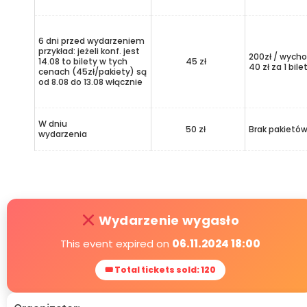
6 dni przed wydarzeniem
przykład: jeżeli konf. jest
200zł / wycho
14.08 to bilety w tych
45 zł
40 zł za 1 bile
cenach (45zł/pakiety) są
od 8.08 do 13.08 włącznie
W dniu
50 zł
Brak pakietó
wydarzenia
Wydarzenie wygasło
This event expired on
06.11.2024 18:00
🎟 Total tickets sold: 120