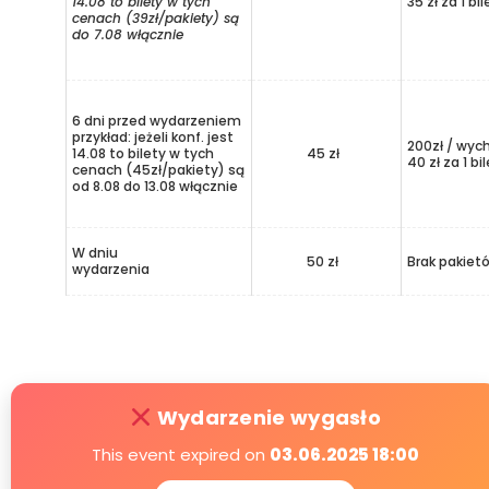
14.08 to bilety w tych
35 zł za 1 bil
cenach (39zł/pakiety) są
do 7.08 włącznie
6 dni przed wydarzeniem
przykład: jeżeli konf. jest
200zł / wyc
14.08 to bilety w tych
45 zł
40 zł za 1 bi
cenach (45zł/pakiety) są
od 8.08 do 13.08 włącznie
W dniu
50 zł
Brak pakiet
wydarzenia
Wydarzenie wygasło
This event expired on
03.06.2025 18:00