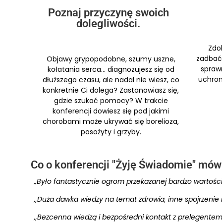
Poznaj przyczynę swoich
dolegliwości.
Zdo
zadbać 
Objawy grypopodobne, szumy uszne,
spraw
kołatania serca… diagnozujesz się od
uchron
dłuższego czasu, ale nadal nie wiesz, co
konkretnie Ci dolega? Zastanawiasz się,
gdzie szukać pomocy? W trakcie
konferencji dowiesz się pod jakimi
chorobami może ukrywać się borelioza,
pasożyty i grzyby.
Co o konferencji "Żyję Świadomie" mów
„Było fantastycznie ogrom przekazanej bardzo wartościo
,,Duża dawka wiedzy na temat zdrowia, inne spojrzenie
,,Bezcenna wiedzą i bezpośredni kontakt z prelegentem.