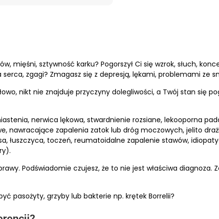
w, mięśni, sztywność karku? Pogorszył Ci się wzrok, słuch, konce
 serca, zgagi? Zmagasz się z depresją, lękami, problemami ze s
owo, nikt nie znajduje przyczyny dolegliwości, a Twój stan się p
iastenia, nerwica lękowa, stwardnienie rozsiane, lekooporna pad
, nawracające zapalenia zatok lub dróg moczowych, jelito drażli
osa, łuszczyca, toczeń, reumatoidalne zapalenie stawów, idiopat
y).
oprawy. Podświadomie czujesz, że to nie jest właściwa diagnoza.
ć pasożyty, grzyby lub bakterie np. krętek Borrelii?
erencji?