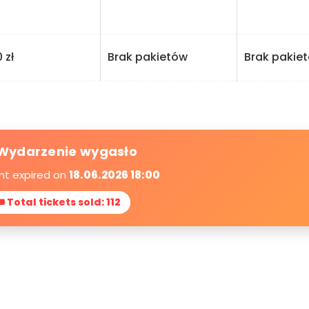
zł
Brak pakietów
Brak pakie
Wydarzenie wygasło
nt expired on
18.06.2026 18:00
 Total tickets sold: 112