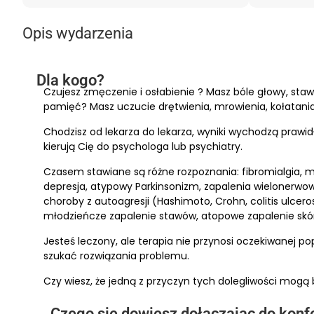
Opis wydarzenia
Dla kogo?
Czujesz zmęczenie i osłabienie ? Masz bóle głowy, stawó
pamięć? Masz uczucie drętwienia, mrowienia, kołatania
Chodzisz od lekarza do lekarza, wyniki wychodzą prawidł
kierują Cię do psychologa lub psychiatry.
Czasem stawiane są różne rozpoznania: fibromialgia, m
depresja, atypowy Parkinsonizm, zapalenia wielonerwowe
choroby z autoagresji (Hashimoto, Crohn, colitis ulcer
młodzieńcze zapalenie stawów, atopowe zapalenie skór
Jesteś leczony, ale terapia nie przynosi oczekiwanej p
szukać rozwiązania problemu.
Czy wiesz, że jedną z przyczyn tych dolegliwości mogą by
Czego się dowiesz dołączając do konf