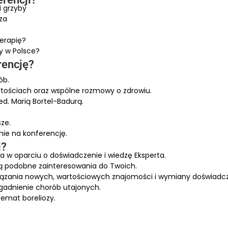
i grzyby
za
erapię?
zy w Polsce?
rencję?
ób.
tościach oraz wspólne rozmowy o zdrowiu.
d. Marią Bortel-Badurą.
sze.
nie na konferencję.
i?
ia w oparciu o doświadczenie i wiedzę Eksperta.
ją podobne zainteresowania do Twoich.
iązania nowych, wartościowych znajomości i wymiany doświadc
agadnienie chorób utajonych.
temat boreliozy.