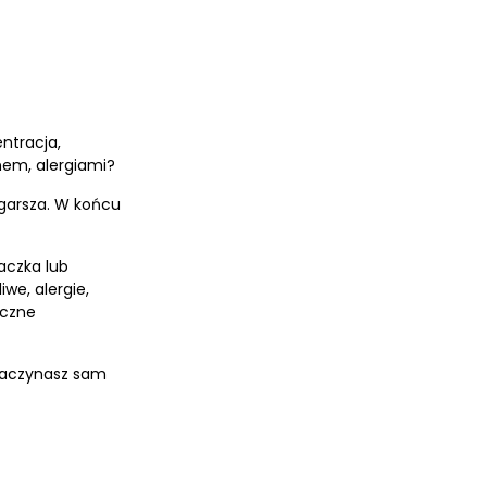
ntracja,
nem, alergiami?
ogarsza. W końcu
aczka lub
we, alergie,
yczne
 Zaczynasz sam