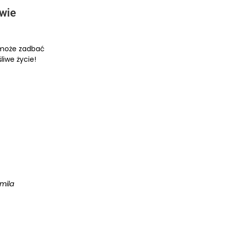
owie
omoże zadbać
liwe życie!
mila