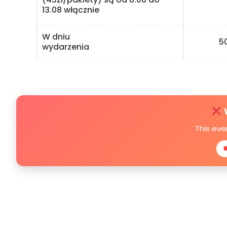
13.08 włącznie
W dniu
50 
wydarzenia
This eve
