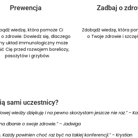
Prewencja
Zadbaj o zdr
bądź wiedzę, która pomoże Ci
Zdobądź wiedzę, która p
o zdrowie. Dowiedz się, dlaczego
o Twoje zdrowie i szczęś
ny układ immunologiczny może
ić Cię przed rozwojem boreliozy,
pasożytów i grzybów.
ią sami uczestnicy?
wej wiedzy dziękuję i na pewno skorzystam jeszcze nie raz.” – Ka
 na dbanie o swoje zdrowie.” – Jadwiga
 Każdy powinien choć raz być na takiej konferencji.” – Krystian