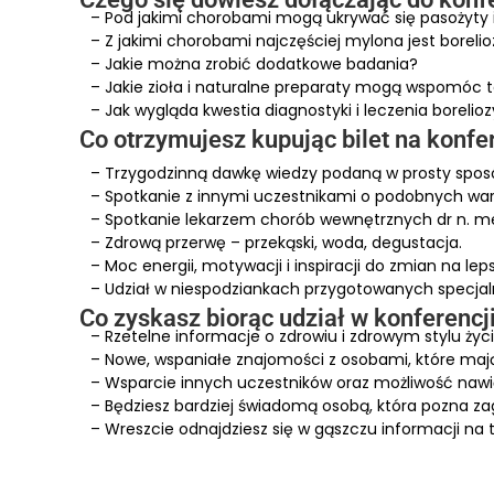
– Pod jakimi chorobami mogą ukrywać się pasożyty 
– Z jakimi chorobami najczęściej mylona jest borelio
– Jakie można zrobić dodatkowe badania?
– Jakie zioła i naturalne preparaty mogą wspomóc t
– Jak wygląda kwestia diagnostyki i leczenia borelio
Co otrzymujesz kupując bilet na konfe
– Trzygodzinną dawkę wiedzy podaną w prosty spos
– Spotkanie z innymi uczestnikami o podobnych war
– Spotkanie lekarzem chorób wewnętrznych dr n. me
– Zdrową przerwę – przekąski, woda, degustacja.
– Moc energii, motywacji i inspiracji do zmian na lep
– Udział w niespodziankach przygotowanych specjal
Co zyskasz biorąc udział w konferencj
– Rzetelne informacje o zdrowiu i zdrowym stylu życ
– Nowe, wspaniałe znajomości z osobami, które ma
– Wsparcie innych uczestników oraz możliwość naw
– Będziesz bardziej świadomą osobą, która pozna z
– Wreszcie odnajdziesz się w gąszczu informacji na 