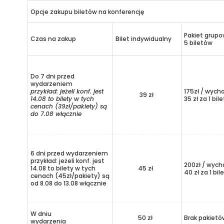
Opcje zakupu biletów na konferencję
Pakiet grup
Czas na zakup
Bilet indywidualny
5 biletów
Do 7 dni przed
wydarzeniem
przykład: jeżeli konf. jest
175zł / wych
39 zł
14.08 to bilety w tych
35 zł za 1 bile
cenach (39zł/pakiety) są
do 7.08 włącznie
6 dni przed wydarzeniem
przykład: jeżeli konf. jest
200zł / wych
14.08 to bilety w tych
45 zł
40 zł za 1 bil
cenach (45zł/pakiety) są
od 8.08 do 13.08 włącznie
W dniu
50 zł
Brak pakietó
wydarzenia