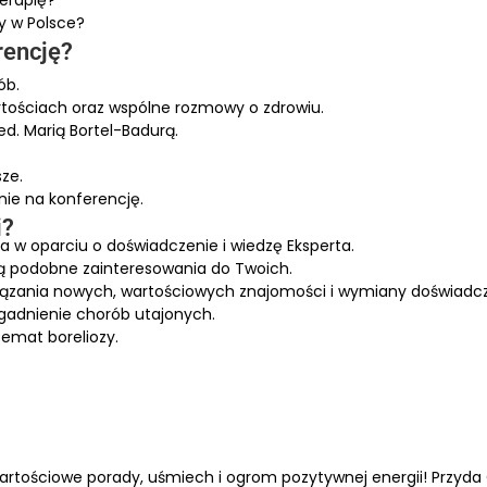
zy w Polsce?
rencję?
ób.
tościach oraz wspólne rozmowy o zdrowiu.
d. Marią Bortel-Badurą.
sze.
nie na konferencję.
i?
ia w oparciu o doświadczenie i wiedzę Eksperta.
ją podobne zainteresowania do Twoich.
iązania nowych, wartościowych znajomości i wymiany doświadc
agadnienie chorób utajonych.
temat boreliozy.
rtościowe porady, uśmiech i ogrom pozytywnej energii! Przyda C