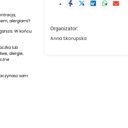
ntracja,
nem, alergiami?
Organizator:
ogarsza. W końcu
Anna Skorupska
aczka lub
we, alergie,
yczne
 Zaczynasz sam