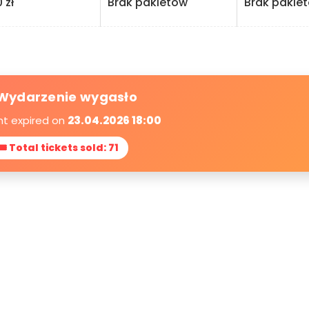
zł
Brak pakietów
Brak pakie
Wydarzenie wygasło
nt expired on
23.04.2026 18:00
🎟 Total tickets sold: 71