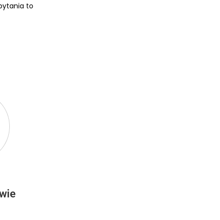
pytania to
owie