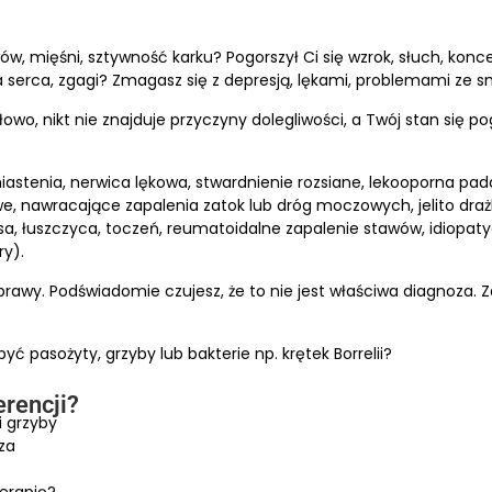
w, mięśni, sztywność karku? Pogorszył Ci się wzrok, słuch, konce
 serca, zgagi? Zmagasz się z depresją, lękami, problemami ze s
owo, nikt nie znajduje przyczyny dolegliwości, a Twój stan się p
iastenia, nerwica lękowa, stwardnienie rozsiane, lekooporna pad
, nawracające zapalenia zatok lub dróg moczowych, jelito drażli
osa, łuszczyca, toczeń, reumatoidalne zapalenie stawów, idiopat
y).
oprawy. Podświadomie czujesz, że to nie jest właściwa diagnoza.
ć pasożyty, grzyby lub bakterie np. krętek Borrelii?
erencji?
i grzyby
za
erapię?