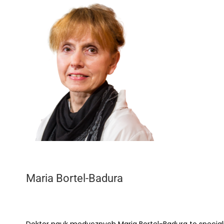
Maria Bortel-Badura
Doktor nauk medycznych Maria Bortel-Badura to specjalist