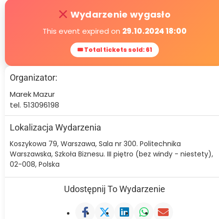
Wydarzenie wygasło
This event expired on
29.10.2024 18:00
🎟 Total tickets sold: 61
Organizator:
Marek Mazur
tel. 513096198
Lokalizacja Wydarzenia
Koszykowa 79, Warszawa, Sala nr 300. Politechnika
Warszawska, Szkoła Biznesu. III piętro (bez windy - niestety),
02-008, Polska
Udostępnij To Wydarzenie