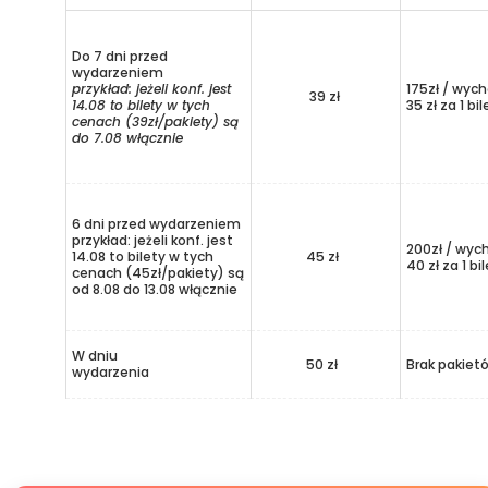
Do 7 dni przed
wydarzeniem
przykład: jeżeli konf. jest
175zł / wych
39 zł
14.08 to bilety w tych
35 zł za 1 bil
cenach (39zł/pakiety) są
do 7.08 włącznie
6 dni przed wydarzeniem
przykład: jeżeli konf. jest
200zł / wyc
14.08 to bilety w tych
45 zł
40 zł za 1 bi
cenach (45zł/pakiety) są
od 8.08 do 13.08 włącznie
W dniu
50 zł
Brak pakiet
wydarzenia