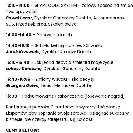
13:10-14:00
– SHAPE CODE SYSTEM – zdrowy sposób na zmia
Twojej sylwetki
Paweł Lenar
, Dyrektor Generalny DuoLife, Autor programu
SCS, Przedsiębiorca, Szkoleniowiec
14:00-14:40
– Przerwa na lunch
14:40-15:10
– SoftMarketing – biznes XXI wieku
Jurek Krzewicki
, Dyrektor Krajowy DuoLife
15:10-15:40
– Jak jedna decyzja zmieniła moje życie
Łukasz Kołodziej
, Dyrektor Generalny DuoLife
15:40-15:55
– Zmiany w życiu – siła decyzji
Grzegorz Golec
, Senior Menadżer DuoLife
16:00
– Podsumowanie i zakończenie (losowanie nagród)
Konferencja pomoże Ci skutecznie wykorzystać wiedzę
Ekspertów, aby poprawić swoje zdrowie i osiągnąć sukces w
biznesie. Nie czekaj, zarejestruj się już dziś!
CENY BILETÓW: