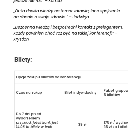
jeszcze nie raz.” – Kamila
,,Duża dawka wiedzy na temat zdrowia, inne spojrzenie
na dbanie o swoje zdrowie.” – Jadwiga
,,Bezcenna wiedzą i bezpośredni kontakt z prelegentem.
Każdy powinien choć raz być na takiej konferencji.” –
Krystian
Bilety:
Opcje zakupu biletów na konferencję
Pakiet grupo
Czas na zakup
Bilet indywidualny
5 biletów
Do 7 dni przed
wydarzeniem
przykład: jeżeli konf. jest
175zł / wycho
39 zł
14.08 to bilety w tych
35 zł za 1 bilet