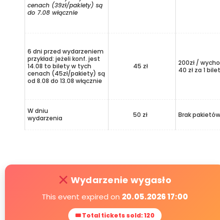
cenach (39zł/pakiety) są
do 7.08 włącznie
6 dni przed wydarzeniem
przykład: jeżeli konf. jest
200zł / wycho
14.08 to bilety w tych
45 zł
40 zł za 1 bile
cenach (45zł/pakiety) są
od 8.08 do 13.08 włącznie
W dniu
50 zł
Brak pakietó
wydarzenia
Wydarzenie wygasło
This event expired on
20.05.2026 17:00
🎟 Total tickets sold: 120