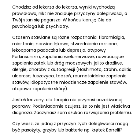
Chodzisz od lekarza do lekarza, wyniki wychodzą
prawidłowo, nikt nie znajduje przyczyny dolegliwości, a
Twój stan się pogarsza. W końcu kierują Cię do
psychologa lub psychiatry.
Czasem stawiane są różne rozpoznania: fibromialgia,
miastenia, nerwica lękowa, stwardnienie rozsiane,
lekooporna padaczka lub depresja, atypowy
Parkinsonizm, zapalenia wielonerwowe, nawracające
zapalenia zatok lub dróg moczowych, jelito drażliwe,
alergie, choroby z autoagresji (Hashimoto, Crohn, colitis
ulcerosa, łuszczyca, toczeń, reumatoidalne zapalenie
stawów, idiopatyczne młodzieńcze zapalenie stawów,
atopowe zapalenie skóry).
Jesteś leczony, ale terapia nie przynosi oczekiwanej
poprawy. Podświadomie czujesz, że to nie jest właściwa
diagnoza. Zaczynasz sam szukać rozwiązania problemu.
Czy wiesz, że jedną z przyczyn tych dolegliwości mogą
być pasożyty, grzyby lub bakterie np. krętek Borrelii?