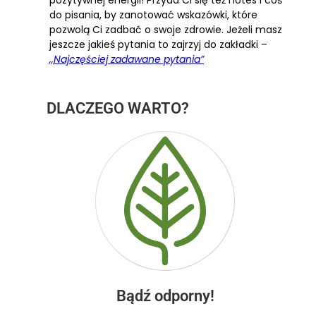
pozytywnej energii! Przyda Ci się też notes i coś
do pisania, by zanotować wskazówki, które
pozwolą Ci zadbać o swoje zdrowie. Jeżeli masz
jeszcze jakieś pytania to zajrzyj do zakładki –
,,Najczęściej zadawane pytania”
DLACZEGO WARTO?
Bądź odporny!