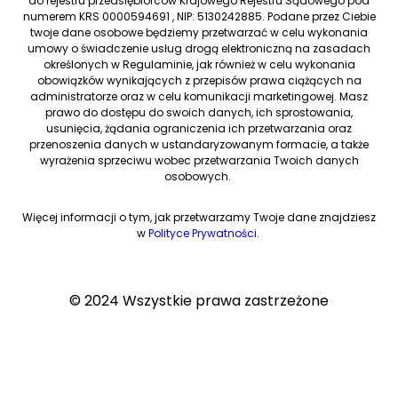
do rejestru przedsiębiorców Krajowego Rejestru Sądowego pod
numerem KRS 0000594691 , NIP: 5130242885. Podane przez Ciebie
twoje dane osobowe będziemy przetwarzać w celu wykonania
umowy o świadczenie usług drogą elektroniczną na zasadach
określonych w Regulaminie, jak również w celu wykonania
obowiązków wynikających z przepisów prawa ciążących na
administratorze oraz w celu komunikacji marketingowej. Masz
prawo do dostępu do swoich danych, ich sprostowania,
usunięcia, żądania ograniczenia ich przetwarzania oraz
przenoszenia danych w ustandaryzowanym formacie, a także
wyrażenia sprzeciwu wobec przetwarzania Twoich danych
osobowych.
Więcej informacji o tym, jak przetwarzamy Twoje dane znajdziesz
w
Polityce Prywatności
.
© 2024 Wszystkie prawa zastrzeżone