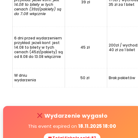
39 zł
14.08 to bilety w tych
35 zł za 1 bilet
cenach (39zł/pakiety) są
do 7.08 włącznie
6 dni przed wydarzeniem
przykład: jeżeli konf. jest
200zł / wychod
14.08 to bilety w tych
45 zł
40 zł za 1 bilet
cenach (45zł/pakiety) są
od 8.08 do 13.08 włącznie
W dniu
50 zł
Brak pakietów
wydarzenia
Wydarzenie wygasło
This event expired on
18.11.2025 18:00
🎟 Total tickets sold: 87