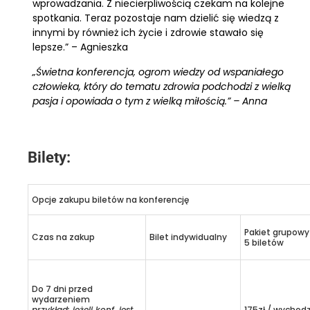
wprowadzania. Z niecierpliwością czekam na kolejne
spotkania. Teraz pozostaje nam dzielić się wiedzą z
innymi by również ich życie i zdrowie stawało się
lepsze.” – Agnieszka
„Świetna konferencja, ogrom wiedzy od wspaniałego
człowieka, który do tematu zdrowia podchodzi z wielką
pasja i opowiada o tym z wielką miłością.” – Anna
Bilety:
Opcje zakupu biletów na konferencję
Pakiet grupowy
Czas na zakup
Bilet indywidualny
5 biletów
Do 7 dni przed
wydarzeniem
przykład: jeżeli konf. jest
175zł / wychodz