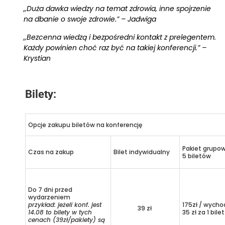
,,Duża dawka wiedzy na temat zdrowia, inne spojrzenie
na dbanie o swoje zdrowie.” – Jadwiga
,,Bezcenna wiedzą i bezpośredni kontakt z prelegentem.
Każdy powinien choć raz być na takiej konferencji.” –
Krystian
Bilety:
Opcje zakupu biletów na konferencję
Pakiet grupo
Czas na zakup
Bilet indywidualny
5 biletów
Do 7 dni przed
wydarzeniem
przykład: jeżeli konf. jest
175zł / wycho
39 zł
14.08 to bilety w tych
35 zł za 1 bilet
cenach (39zł/pakiety) są