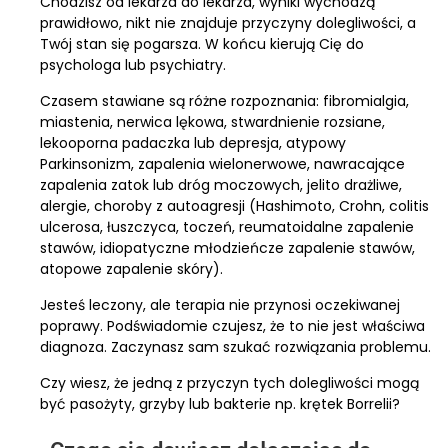
Chodzisz od lekarza do lekarza, wyniki wychodzą
prawidłowo, nikt nie znajduje przyczyny dolegliwości, a
Twój stan się pogarsza. W końcu kierują Cię do
psychologa lub psychiatry.
Czasem stawiane są różne rozpoznania: fibromialgia,
miastenia, nerwica lękowa, stwardnienie rozsiane,
lekooporna padaczka lub depresja, atypowy
Parkinsonizm, zapalenia wielonerwowe, nawracające
zapalenia zatok lub dróg moczowych, jelito drażliwe,
alergie, choroby z autoagresji (Hashimoto, Crohn, colitis
ulcerosa, łuszczyca, toczeń, reumatoidalne zapalenie
stawów, idiopatyczne młodzieńcze zapalenie stawów,
atopowe zapalenie skóry).
Jesteś leczony, ale terapia nie przynosi oczekiwanej
poprawy. Podświadomie czujesz, że to nie jest właściwa
diagnoza. Zaczynasz sam szukać rozwiązania problemu.
Czy wiesz, że jedną z przyczyn tych dolegliwości mogą
być pasożyty, grzyby lub bakterie np. krętek Borrelii?