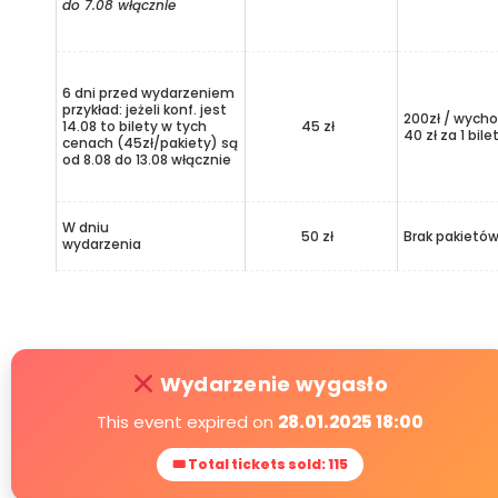
do 7.08 włącznie
6 dni przed wydarzeniem
przykład: jeżeli konf. jest
200zł / wycho
14.08 to bilety w tych
45 zł
40 zł za 1 bile
cenach (45zł/pakiety) są
od 8.08 do 13.08 włącznie
W dniu
50 zł
Brak pakietó
wydarzenia
Wydarzenie wygasło
This event expired on
28.01.2025 18:00
🎟 Total tickets sold: 115