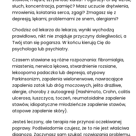
słuch, koncentracja, pamięć? Masz uczucie drętwienia,
mrowienia, kołatania serca, zgagi? Zmagasz się z
depresją, lękami, problemami ze snem, alergiami?
Chodzisz od lekarza do lekarza, wyniki wychodzą
prawidłowo, nikt nie znajduje przyczyny dolegliwości, a
Twój stan się pogarsza. W końcu kierują Cię do
psychologa lub psychiatry.
Czasem stawiane są różne rozpoznania: fibromialgia,
miastenia, nerwica lękowa, stwardnienie rozsiane,
lekooporna padaczka lub depresja, atypowy
Parkinsonizm, zapalenia wielonerwowe, nawracające
zapalenia zatok lub dróg moczowych, jelito drażliwe,
alergie, choroby z autoagresji (Hashimoto, Crohn, colitis
ulcerosa, łuszczyca, toczeń, reumatoidalne zapalenie
stawów, idiopatyczne młodzieńcze zapalenie stawów,
atopowe zapalenie skóry).
Jesteś leczony, ale terapia nie przynosi oczekiwanej
poprawy. Podświadomie czujesz, że to nie jest właściwa
diagnoza. Zaczynasz sam szukać rozwiązania problemu.