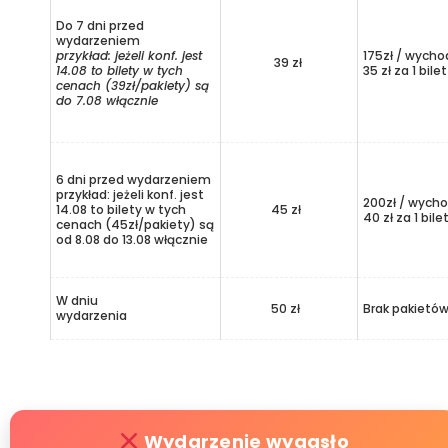
Do 7 dni przed
wydarzeniem
przykład: jeżeli konf. jest
175zł / wycho
39 zł
14.08 to bilety w tych
35 zł za 1 bilet
cenach (39zł/pakiety) są
do 7.08 włącznie
6 dni przed wydarzeniem
przykład: jeżeli konf. jest
200zł / wycho
14.08 to bilety w tych
45 zł
40 zł za 1 bile
cenach (45zł/pakiety) są
od 8.08 do 13.08 włącznie
W dniu
50 zł
Brak pakietó
wydarzenia
Wydarzenie wygasło