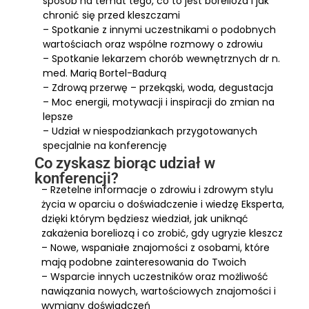
sposób na temat tego, co to jest borelioza i jak
chronić się przed kleszczami
– Spotkanie z innymi uczestnikami o podobnych
wartościach oraz wspólne rozmowy o zdrowiu
– Spotkanie lekarzem chorób wewnętrznych dr n.
med. Marią Bortel-Badurą
– Zdrową przerwę – przekąski, woda, degustacja
– Moc energii, motywacji i inspiracji do zmian na
lepsze
– Udział w niespodziankach przygotowanych
specjalnie na konferencję
Co zyskasz biorąc udział w
konferencji?
– Rzetelne informacje o zdrowiu i zdrowym stylu
życia w oparciu o doświadczenie i wiedzę Eksperta,
dzięki którym będziesz wiedział, jak uniknąć
zakażenia boreliozą i co zrobić, gdy ugryzie kleszcz
– Nowe, wspaniałe znajomości z osobami, które
mają podobne zainteresowania do Twoich
– Wsparcie innych uczestników oraz możliwość
nawiązania nowych, wartościowych znajomości i
wymiany doświadczeń