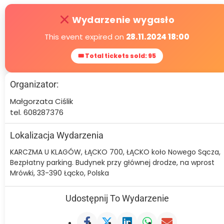
Wydarzenie wygasło
This event expired on
28.11.2024 18:00
🎟 Total tickets sold: 95
Organizator:
Małgorzata Ciślik
tel. 608287376
Lokalizacja Wydarzenia
KARCZMA U KLAGÓW, ŁĄCKO 700, ŁĄCKO koło Nowego Sącza,
Bezpłatny parking. Budynek przy głównej drodze, na wprost
Mrówki, 33-390 Łącko, Polska
Udostępnij To Wydarzenie