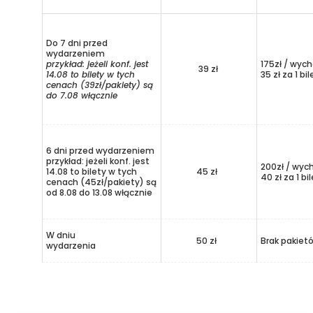
Do 7 dni przed
wydarzeniem
przykład: jeżeli konf. jest
175zł / wych
39 zł
14.08 to bilety w tych
35 zł za 1 bil
cenach (39zł/pakiety) są
do 7.08 włącznie
6 dni przed wydarzeniem
przykład: jeżeli konf. jest
200zł / wyc
14.08 to bilety w tych
45 zł
40 zł za 1 bi
cenach (45zł/pakiety) są
od 8.08 do 13.08 włącznie
W dniu
50 zł
Brak pakiet
wydarzenia