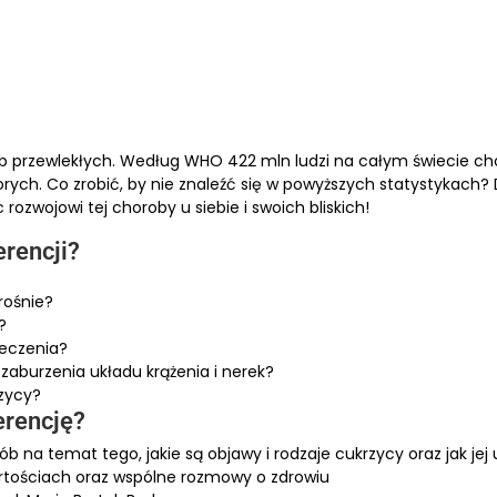
ób przewlekłych. Według WHO 422 mln ludzi na całym świecie ch
orych. Co zrobić, by nie znaleźć się w powyższych statystykach? D
rozwojowi tej choroby u siebie i swoich bliskich!
erencji?
rośnie?
?
leczenia?
zaburzenia układu krążenia i nerek?
zycy?
erencję?
na temat tego, jakie są objawy i rodzaje cukrzycy oraz jak jej
rtościach oraz wspólne rozmowy o zdrowiu