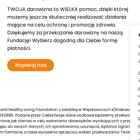
TWOJA darowizna to WIELKA pomoc, dzięki której
możemy jeszcze skuteczniej realizować działania
mające na celu ochronę i promocję zdrowia.
Dziękujemy za przekazanie darowizny na naszą
Fundację! Wybierz dogodną dla Ciebie formę
płatności.
Wspieraj nas
d Healthy Living Foundation z siedzibą w Więckowicach k/Krakowa, wpis
42885. Podane przez Ciebie twoje dane osobowe będziemy przetwarzać
inie, jak również w celu wykonania obowiązków wynikających z przepisó
pu do swoich danych, ich sprostowania, usunięcia, żądania ograniczen
 formacie, a także wyrażenia sprzeciwu wobec przetwarzania Twoich 