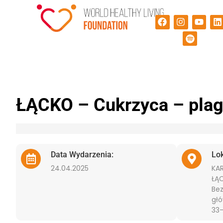
ŁĄCKO – Cukrzyca – pla
Data Wydarzenia:
Lo
24.04.2025
KA
ŁĄ
Bez
głó
33-