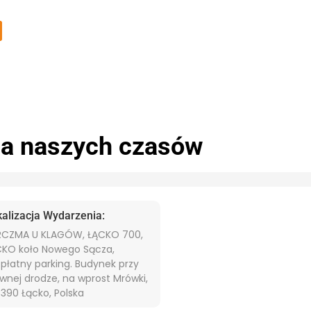
ga naszych czasów
kalizacja Wydarzenia:
RCZMA U KLAGÓW, ŁĄCKO 700,
CKO koło Nowego Sącza,
płatny parking. Budynek przy
wnej drodze, na wprost Mrówki,
390 Łącko, Polska