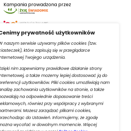
Kampania prowadzona przez
Cenimy prywatność użytkowników
W naszym serwisie używamy plików cookies (tzw.
ciasteczek), które zapisują się w przeglądarce
Serwis obsługiwany przez
internetowej Twojego urządzenia.
Dzięki nim zapewniamy prawidłowe działanie strony
internetowej, a także możemy lepiej dostosować ją do
preferencji użytkowników. Pliki cookies umożliwiają nam
analizę zachowania użytkowników na stronie, a także
pozwalają na odpowiednie dopasowanie treści
aną do rejestru przedsiębiorców Krajowego Rejestru
reklamowych, również przy współpracy z wybranymi
 w celu wykonania umowy o świadczenie usług drogą
partnerami. Możesz zarządzać plikami cookies,
w prawa ciążących na administratorze oraz w celu
przechodząc do Ustawień. Informujemy, że zgodę
ia ich przetwarzania oraz przenoszenia danych w
danych osobowych.
można wycofać w dowolnym momencie. Więcej