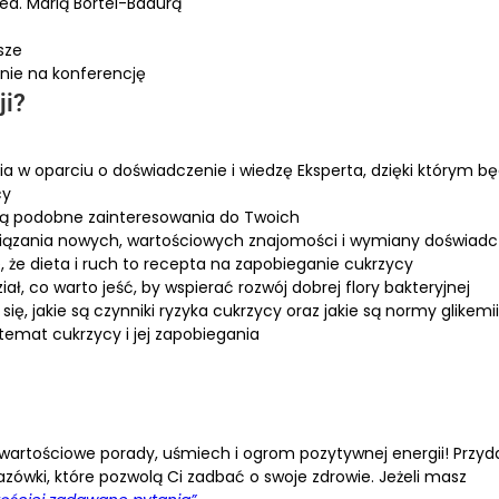
d. Marią Bortel-Badurą
sze
nie na konferencję
? ​
ia w oparciu o doświadczenie i wiedzę Eksperta, dzięki którym bę
cy
ją podobne zainteresowania do Twoich
wiązania nowych, wartościowych znajomości i wymiany doświad
, że dieta i ruch to recepta na zapobieganie cukrzycy
ał, co warto jeść, by wspierać rozwój dobrej flory bakteryjnej
ię, jakie są czynniki ryzyka cukrzycy oraz jakie są normy glikemii
temat cukrzycy i jej zapobiegania
wartościowe porady, uśmiech i ogrom pozytywnej energii! Przyd
kazówki, które pozwolą Ci zadbać o swoje zdrowie. Jeżeli masz