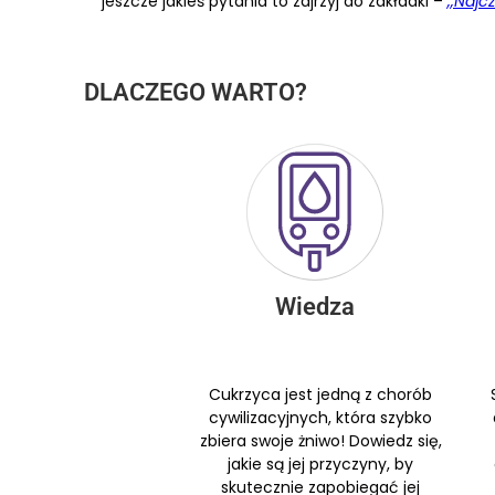
jeszcze jakieś pytania to zajrzyj do zakładki –
,,Najc
DLACZEGO WARTO?
Wiedza
Cukrzyca jest jedną z chorób
cywilizacyjnych, która szybko
zbiera swoje żniwo! Dowiedz się,
jakie są jej przyczyny, by
skutecznie zapobiegać jej