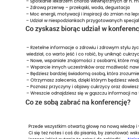
– Spotkanie lekarzem chorób wewnętrznych dr n. me
– Zdrową przerwę – przekąski, woda, degustacja
– Moc energii, motywacji i inspiracji do zmian na lep
– Udział w niespodziankach przygotowanych specjal
Co zyskasz biorąc udział w konferencji
– Rzetelne informacje o zdrowiu i zdrowym stylu życ
wiedział, co warto jeść i co robić, by uniknąć cukrzy
– Nowe, wspaniałe znajomości z osobami, które ma
– Wsparcie innych uczestników oraz możliwość na
– Będziesz bardziej świadomą osobą, która zrozumie
– Otrzymasz zalecenia, dzięki którym będziesz wiedzi
– Poznasz przyczyny i objawy cukrzycy oraz dowiesz s
– Wreszcie odnajdziesz się w gąszczu informacji na 
Co ze sobą zabrać na konferencję?
Przede wszystkim otwartą głowę na nową wiedzę i 
Ci się też notes i coś do pisania, by zanotować ws