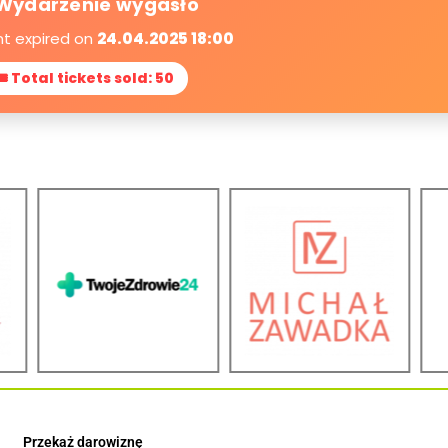
Wydarzenie wygasło
nt expired on
24.04.2025 18:00
🎟 Total tickets sold: 50
Przekaż darowiznę