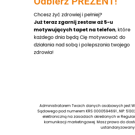
Odbierz PREZENT!
Chcesz żyć zdrowiej i pełniej?
Już teraz zgarnij zestaw aż 5-u
motywujących tapet na telefon
, które
każdego dnia będą Cię motywować do
działania nad sobą i polepszania twojego
zdrowia!
Administratorem Twoich danych osobowych jest Worl
Sądowego pod numerem KRS 0000594691 , NIP: 51302
elektroniczną na zasadach określonych w Regulam
komunikacji marketingowej. Masz prawo do dostę
ustandaryzowanym