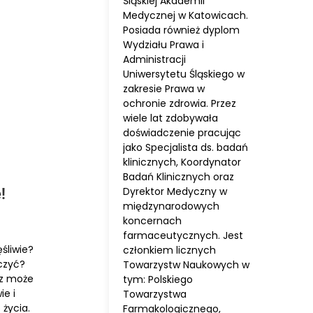
Śląskiej Akademii
Medycznej w Katowicach.
Posiada również dyplom
Wydziału Prawa i
Administracji
Uniwersytetu Śląskiego w
zakresie Prawa w
ochronie zdrowia. Przez
wiele lat zdobywała
doświadczenie pracując
jako Specjalista ds. badań
klinicznych, Koordynator
Badań Klinicznych oraz
Dyrektor Medyczny w
!
międzynarodowych
koncernach
farmaceutycznych. Jest
śliwie?
członkiem licznych
czyć?
Towarzystw Naukowych w
sz może
tym: Polskiego
ie i
Towarzystwa
 życia.
Farmakologicznego,